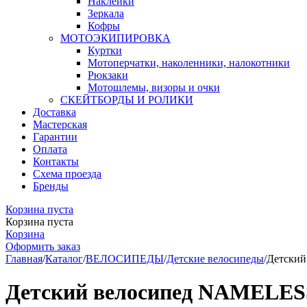
Наклейки
Зеркала
Кофры
МОТОЭКИПИРОВКА
Куртки
Мотоперчатки, наколенники, налокотники
Рюкзаки
Мотошлемы, визоры и очки
СКЕЙТБОРДЫ И РОЛИКИ
Доставка
Мастерская
Гарантии
Оплата
Контакты
Схема проезда
Бренды
Корзина пуста
Корзина пуста
Корзина
Оформить заказ
Главная
/
Каталог
/
ВЕЛОСИПЕДЫ
/
Детские велосипеды
/
Детский
Детский велосипед NAMELESS 