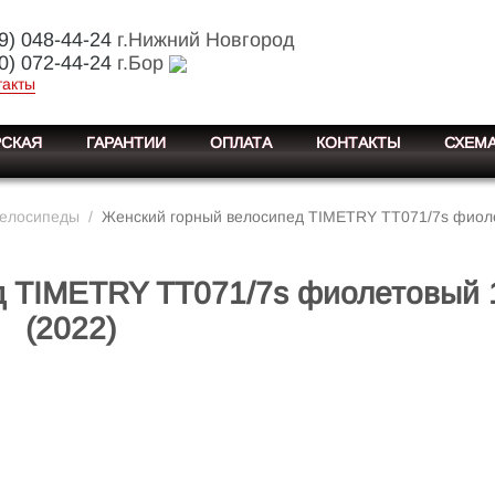
9) 048-44-24
г.Нижний Новгород
0) 072-44-24
г.Бор
такты
СКАЯ
ГАРАНТИИ
ОПЛАТА
КОНТАКТЫ
СХЕМА
велосипеды
/
Женский горный велосипед TIMETRY TT071/7s фиоле
д TIMETRY TT071/7s фиолетовый 
(2022)