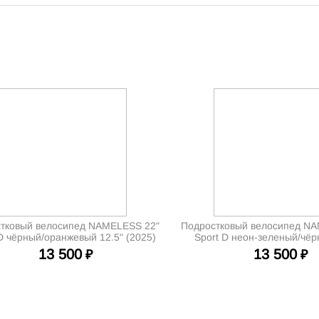
тковый велосипед NAMELESS 22"
Подростковый велосипед N
D чёрный/оранжевый 12.5" (2025)
Sport D неон-зеленый/чёр
(2025)
13 500
13 500
₽
₽