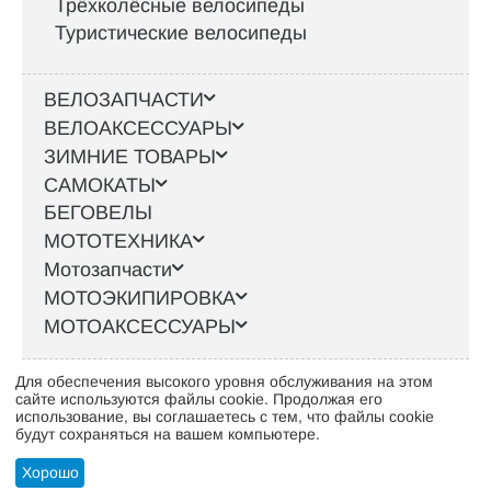
Трёхколёсные велосипеды
Туристические велосипеды
ВЕЛОЗАПЧАСТИ
ВЕЛОАКСЕССУАРЫ
ЗИМНИЕ ТОВАРЫ
САМОКАТЫ
БЕГОВЕЛЫ
МОТОТЕХНИКА
Мотозапчасти
МОТОЭКИПИРОВКА
МОТОАКСЕССУАРЫ
Для обеспечения высокого уровня обслуживания на этом
Интернет-магазин велосипедов VELO52.RU
сайте используются файлы cookie. Продолжая его
использование, вы соглашаетесь с тем, что файлы cookie
будут сохраняться на вашем компьютере.
Стать оптовым клиентом
Хорошо