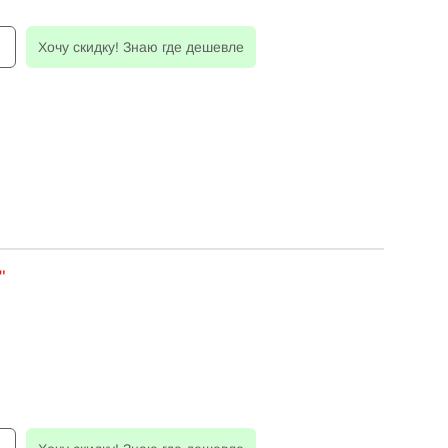
к
Хочу скидку! Знаю где дешевле
"