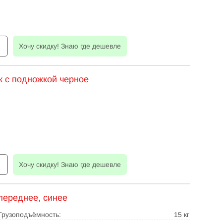
к
Хочу скидку! Знаю где дешевле
к с подножкой черное
к
Хочу скидку! Знаю где дешевле
переднее, синее
Грузоподъёмность:
15 кг