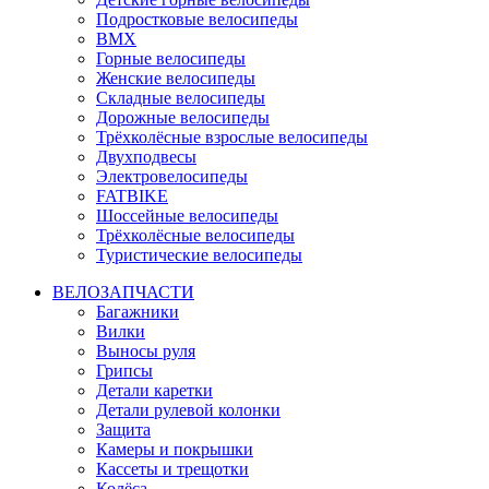
Подростковые велосипеды
BMX
Горные велосипеды
Женские велосипеды
Складные велосипеды
Дорожные велосипеды
Трёхколёсные взрослые велосипеды
Двухподвесы
Электровелосипеды
FATBIKE
Шоссейные велосипеды
Трёхколёсные велосипеды
Туристические велосипеды
ВЕЛОЗАПЧАСТИ
Багажники
Вилки
Выносы руля
Грипсы
Детали каретки
Детали рулевой колонки
Защита
Камеры и покрышки
Кассеты и трещотки
Колёса