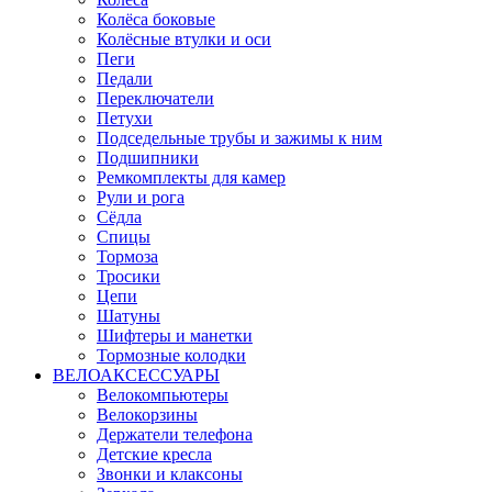
Колёса боковые
Колёсные втулки и оси
Пеги
Педали
Переключатели
Петухи
Подседельные трубы и зажимы к ним
Подшипники
Ремкомплекты для камер
Рули и рога
Сёдла
Спицы
Тормоза
Тросики
Цепи
Шатуны
Шифтеры и манетки
Тормозные колодки
ВЕЛОАКСЕССУАРЫ
Велокомпьютеры
Велокорзины
Держатели телефона
Детские кресла
Звонки и клаксоны