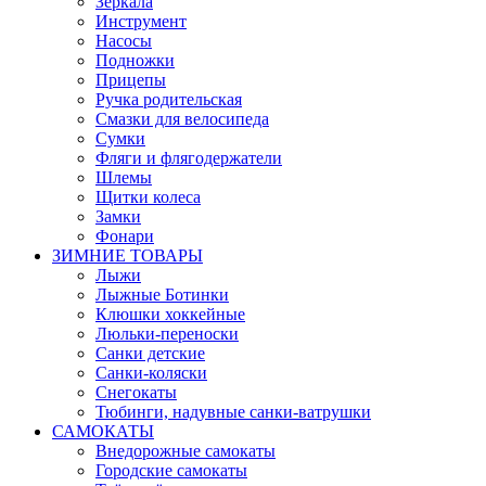
Зеркала
Инструмент
Насосы
Подножки
Прицепы
Ручка родительская
Смазки для велосипеда
Сумки
Фляги и флягодержатели
Шлемы
Щитки колеса
Замки
Фонари
ЗИМНИЕ ТОВАРЫ
Лыжи
Лыжные Ботинки
Клюшки хоккейные
Люльки-переноски
Санки детские
Санки-коляски
Снегокаты
Тюбинги, надувные санки-ватрушки
САМОКАТЫ
Внедорожные самокаты
Городские самокаты