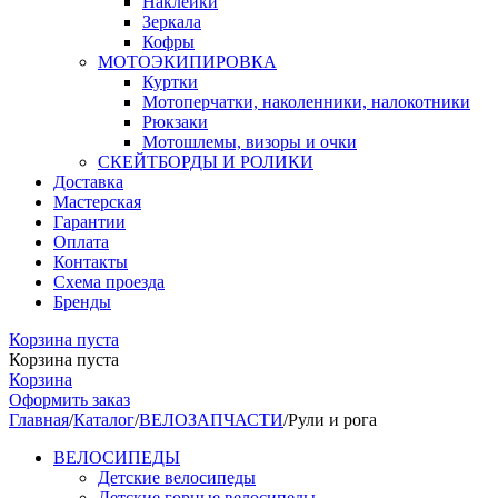
Наклейки
Зеркала
Кофры
МОТОЭКИПИРОВКА
Куртки
Мотоперчатки, наколенники, налокотники
Рюкзаки
Мотошлемы, визоры и очки
СКЕЙТБОРДЫ И РОЛИКИ
Доставка
Мастерская
Гарантии
Оплата
Контакты
Схема проезда
Бренды
Корзина пуста
Корзина пуста
Корзина
Оформить заказ
Главная
/
Каталог
/
ВЕЛОЗАПЧАСТИ
/
Рули и рога
ВЕЛОСИПЕДЫ
Детские велосипеды
Детские горные велосипеды