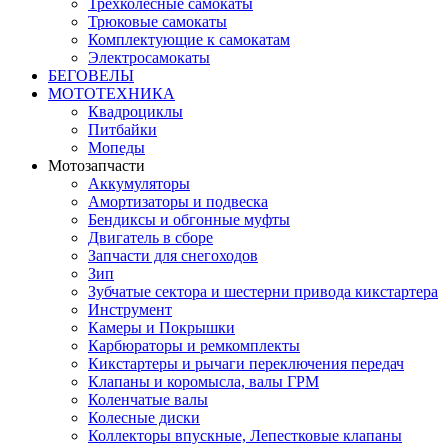
Трёхколёсные самокаты
Трюковые самокаты
Комплектующие к самокатам
Электросамокаты
БЕГОВЕЛЫ
МОТОТЕХНИКА
Квадроциклы
Питбайки
Мопеды
Мотозапчасти
Аккумуляторы
Амортизаторы и подвеска
Бендиксы и обгонные муфты
Двигатель в сборе
Запчасти для снегоходов
Зип
Зубчатые сектора и шестерни привода кикстартера
Инструмент
Камеры и Покрышки
Карбюраторы и ремкомплекты
Кикстартеры и рычаги переключения передач
Клапаны и коромысла, валы ГРМ
Коленчатые валы
Колесные диски
Коллекторы впускные, Лепестковые клапаны