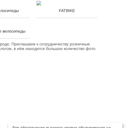
елосипеды
FATBIKE
е велосипеды
роде. Приглашаем к сотрудничеству розничные
алогом, в нём находится большое количество фото
Для обеспечения высокого уровня обслуживания на