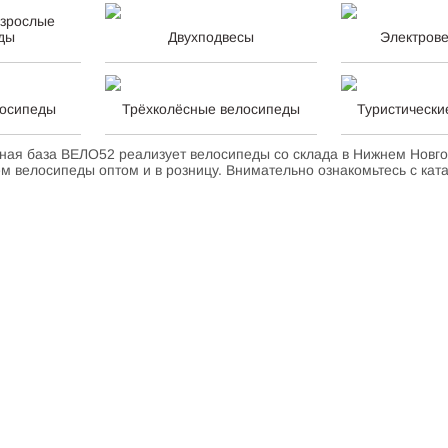
взрослые
ды
Двухподвесы
Электров
осипеды
Трёхколёсные велосипеды
Туристически
ная база ВЕЛО52 реализует велосипеды со склада в Нижнем Новго
м велосипеды оптом и в розницу.
Внимательно ознакомьтесь с кат