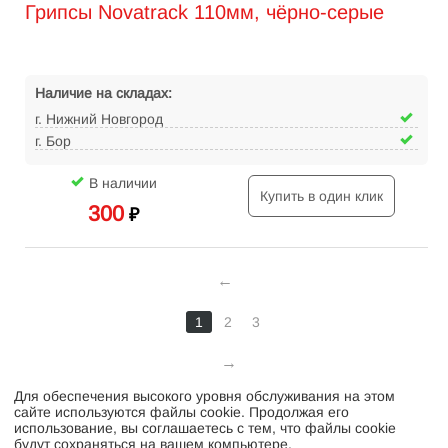
Грипсы Novatrack 110мм, чёрно-серые
Наличие на складах:
г. Нижний Новгород
г. Бор
В наличии
Купить в один клик
300
₽
1
2
3
Для обеспечения высокого уровня обслуживания на этом
Интернет-магазин велосипедов VELO52.RU
сайте используются файлы cookie. Продолжая его
использование, вы соглашаетесь с тем, что файлы cookie
будут сохраняться на вашем компьютере.