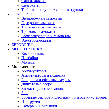
Санки-коляски
Снегокаты
Тюбинги, надувные санки-ватрушки
САМОКАТЫ
Внедорожные самокаты
Городские самокаты
Трёхколёсные самокаты
Трюковые самокаты
Комплектующие к самокатам
Электросамокаты
БЕГОВЕЛЫ
МОТОТЕХНИКА
Квадроциклы
Питбайки
Мопеды
Мотозапчасти
Аккумуляторы
Амортизаторы и подвеска
Бендиксы и обгонные муфты
Двигатель в сборе
Запчасти для снегоходов
Зип
Зубчатые сектора и шестерни привода кикстартера
Инструмент
Камеры и Покрышки