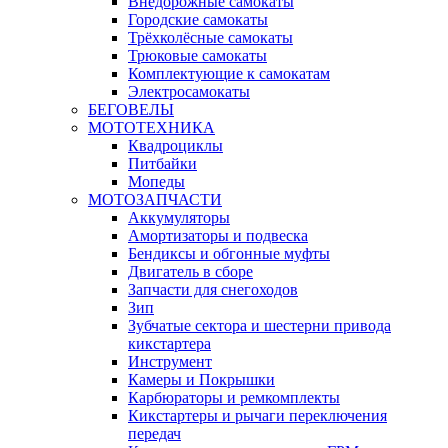
Внедорожные самокаты
Городские самокаты
Трёхколёсные самокаты
Трюковые самокаты
Комплектующие к самокатам
Электросамокаты
БЕГОВЕЛЫ
МОТОТЕХНИКА
Квадроциклы
Питбайки
Мопеды
МОТОЗАПЧАСТИ
Аккумуляторы
Амортизаторы и подвеска
Бендиксы и обгонные муфты
Двигатель в сборе
Запчасти для снегоходов
Зип
Зубчатые сектора и шестерни привода
кикстартера
Инструмент
Камеры и Покрышки
Карбюраторы и ремкомплекты
Кикстартеры и рычаги переключения
передач