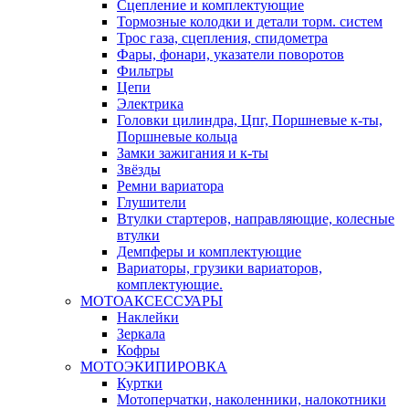
Сцепление и комплектующие
Тормозные колодки и детали торм. систем
Трос газа, сцепления, спидометра
Фары, фонари, указатели поворотов
Фильтры
Цепи
Электрика
Головки цилиндра, Цпг, Поршневые к-ты,
Поршневые кольца
Замки зажигания и к-ты
Звёзды
Ремни вариатора
Глушители
Втулки стартеров, направляющие, колесные
втулки
Демпферы и комплектующие
Вариаторы, грузики вариаторов,
комплектующие.
МОТОАКСЕССУАРЫ
Наклейки
Зеркала
Кофры
МОТОЭКИПИРОВКА
Куртки
Мотоперчатки, наколенники, налокотники