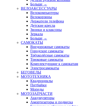
Больше
→
ВЕЛОАКСЕССУАРЫ
Велокомпьютеры
Велокорзины
Держатели телефона
Детские кресла
Звонки и клаксоны
Зеркала
Больше
→
САМОКАТЫ
Внедорожные самокаты
Городские самокаты
Трёхколёсные самокаты
Трюковые самокаты
Комплектующие к самокатам
Электросамокаты
БЕГОВЕЛЫ
МОТОТЕХНИКА
Квадроциклы
Питбайки
Мопеды
МОТОЗАПЧАСТИ
Аккумуляторы
Амортизаторы и подвеска