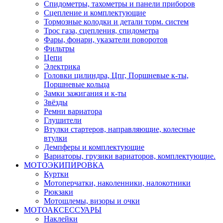
Спидометры, тахометры и панели приборов
Сцепление и комплектующие
Тормозные колодки и детали торм. систем
Трос газа, сцепления, спидометра
Фары, фонари, указатели поворотов
Фильтры
Цепи
Электрика
Головки цилиндра, Цпг, Поршневые к-ты,
Поршневые кольца
Замки зажигания и к-ты
Звёзды
Ремни вариатора
Глушители
Втулки стартеров, направляющие, колесные
втулки
Демпферы и комплектующие
Вариаторы, грузики вариаторов, комплектующие.
МОТОЭКИПИРОВКА
Куртки
Мотоперчатки, наколенники, налокотники
Рюкзаки
Мотошлемы, визоры и очки
МОТОАКСЕССУАРЫ
Наклейки