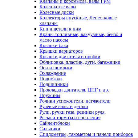
Клапаны и коромысла, валы ГРМ
Коленчатые валы
Колесные диски
Коллекторы впускные, Лепестковые
клапаны
Кпп и детали к ним
Краны топливные, вакуумные, бензо и
масло насосы
Крышки бака
Крышки вариаторов
Крышки двигателя и пробки
Облицовка, пластик, дуги, багажники
Оси и шпильки
Охлаждение
Подножки
Подшипники
Прокладки двигателя, ЦПГ и др.
Пружины
Ролики успокоители, натяжители
Рулевые валы и детали
Рули, ручки газа, резинки руля
Рычаги тормоза и сцепления
Сайлентблоки
Сальники
Спидометры, тахометры и панели приборов