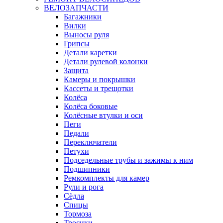
ВЕЛОЗАПЧАСТИ
Багажники
Вилки
Выносы руля
Грипсы
Детали каретки
Детали рулевой колонки
Защита
Камеры и покрышки
Кассеты и трещотки
Колёса
Колёса боковые
Колёсные втулки и оси
Пеги
Педали
Переключатели
Петухи
Подседельные трубы и зажимы к ним
Подшипники
Ремкомплекты для камер
Рули и рога
Сёдла
Спицы
Тормоза
Тросики