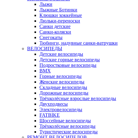
Лыжи
Лыжные Ботинки
Клюшки хоккейные
Люльки-переноски
Санки детские
Санки-коляски
Снегокаты
Тюбинги, надувные санки-ватрушки
ВЕЛОСИПЕДЫ
Детские велосипеды
Детские горные велосипеды
Подростковые велосипеды
BMX
Горные велосипеды
Женские велосипеды
Складные велосипеды
Дорожные велосипеды
Трёхколёсные взрослые велосипеды
Двухподвесы
Электровелосипеды
FATBIKE
Шоссейные велосипеды
Трёхколёсные велосипеды
Туристические велосипеды
РЕМОНТ ВЕЛОСИПЕДОВ