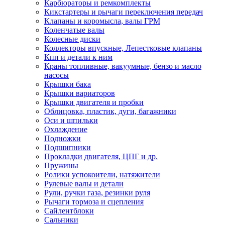
Карбюраторы и ремкомплекты
Кикстартеры и рычаги переключения передач
Клапаны и коромысла, валы ГРМ
Коленчатые валы
Колесные диски
Коллекторы впускные, Лепестковые клапаны
Кпп и детали к ним
Краны топливные, вакуумные, бензо и масло
насосы
Крышки бака
Крышки вариаторов
Крышки двигателя и пробки
Облицовка, пластик, дуги, багажники
Оси и шпильки
Охлаждение
Подножки
Подшипники
Прокладки двигателя, ЦПГ и др.
Пружины
Ролики успокоители, натяжители
Рулевые валы и детали
Рули, ручки газа, резинки руля
Рычаги тормоза и сцепления
Сайлентблоки
Сальники