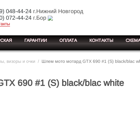
9) 048-44-24
г.Нижний Новгород
0) 072-44-24
г.Бор
такты
СКАЯ
ГАРАНТИИ
ОПЛАТА
КОНТАКТЫ
СХЕМА
, визоры и очки
/
Шлем мото мотард GTX 690 #1 (S) black/blac wh
X 690 #1 (S) black/blac white