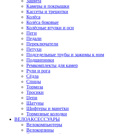
Защита
Камеры и покрышки
Кассеты и трещотки
Колёса
Колёса боковые
Колёсные втулки и оси
Пеги
Педали
Переключатели
Петухи
Подседельные трубы и зажимы к ним
Подшипники
Ремкомплекты для камер
Рули и рога
Сёдла
Спицы
Тормоза
Тросики
Цепи
Шатуны
Шифтеры и манетки
Тормозные колодки
ВЕЛОАКСЕССУАРЫ
Велокомпьютеры
Велокорзины