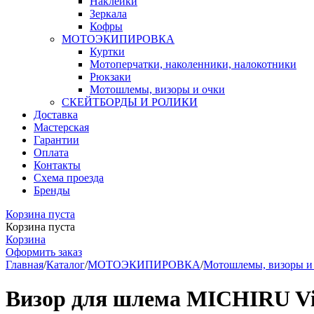
Наклейки
Зеркала
Кофры
МОТОЭКИПИРОВКА
Куртки
Мотоперчатки, наколенники, налокотники
Рюкзаки
Мотошлемы, визоры и очки
СКЕЙТБОРДЫ И РОЛИКИ
Доставка
Мастерская
Гарантии
Оплата
Контакты
Схема проезда
Бренды
Корзина пуста
Корзина пуста
Корзина
Оформить заказ
Главная
/
Каталог
/
МОТОЭКИПИРОВКА
/
Мотошлемы, визоры и
Визор для шлема MICHIRU Vi