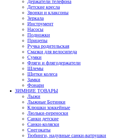
Держатели телефона
Детские кресла
Звонки и клаксоны
Зеркала
Инструмент
Насосы
Подножки
Прицепы
Ручка родительская
Смазки для велосипеда
Сумки
Фляги и флягодержатели
Шлемы
Щитки колеса
Замки
Фонари
ЗИМНИЕ ТОВАРЫ
Лыжи
Лыжные Ботинки
Клюшки хоккейные
Люльки-переноски
Санки детские
Санки-коляски
Снегокаты
Тюбинги, надувные санки-ватрушки