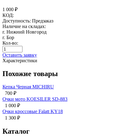
1 000
₽
КОД:
Доступность:
Предзаказ
Наличие на складах:
г. Нижний Новгород
г. Бор
Кол-во:
Оставить заявку
Характеристики
Похожие товары
Кепка Черная MICHIRU
700
₽
Очки мото KOESILER SD-883
1 000
₽
Очки кроссовые Falatt KY18
1 300
₽
Каталог