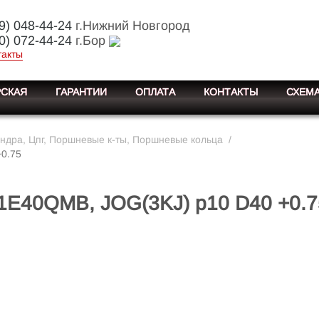
9) 048-44-24
г.Нижний Новгород
0) 072-44-24
г.Бор
такты
СКАЯ
ГАРАНТИИ
ОПЛАТА
КОНТАКТЫ
СХЕМА
ндра, Цпг, Поршневые к-ты, Поршневые кольца
/
0.75
1E40QMB, JOG(3KJ) p10 D40 +0.7