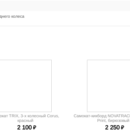
днего колеса
кат TRIX, 3-х колесный Corus,
Самокат-кикборд NOVATRACK
красный
Print, бирюзовый
2 100
2 250
₽
₽