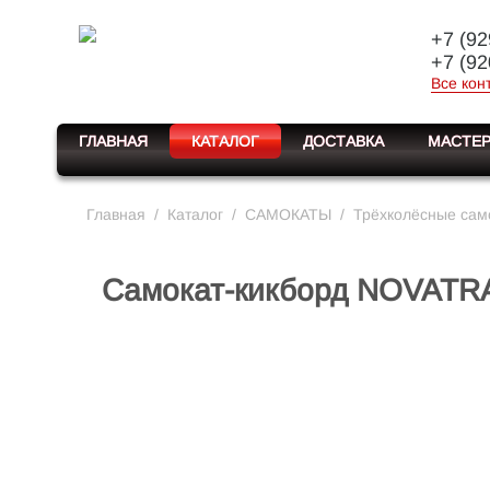
+7 (92
+7 (92
Все кон
ГЛАВНАЯ
КАТАЛОГ
ДОСТАВКА
МАСТЕР
Главная
/
Каталог
/
САМОКАТЫ
/
Трёхколёсные сам
Самокат-кикборд NOVATRAC