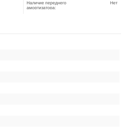
Наличие переднего
Нет
амортизатора:
Производитель:
NOVATRACK
Размер заднего
75 мм.
колеса:
Размер переднего
120 мм.
колеса:
Рама:
Пластиковая
Регулировка руля по
Есть
высоте:
Складной:
Нет
Тормоза:
Крыло заднего
колеса