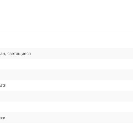
ан, светящиеся
ACK
вая