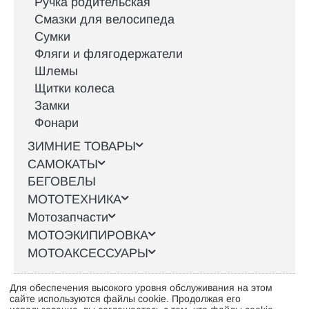
Ручка родительская
Смазки для велосипеда
Сумки
Фляги и флягодержатели
Шлемы
Щитки колеса
Замки
Фонари
ЗИМНИЕ ТОВАРЫ
САМОКАТЫ
БЕГОВЕЛЫ
МОТОТЕХНИКА
Мотозапчасти
МОТОЭКИПИРОВКА
МОТОАКСЕССУАРЫ
Для обеспечения высокого уровня обслуживания на этом
Интернет-магазин велосипедов VELO52.RU
сайте используются файлы cookie. Продолжая его