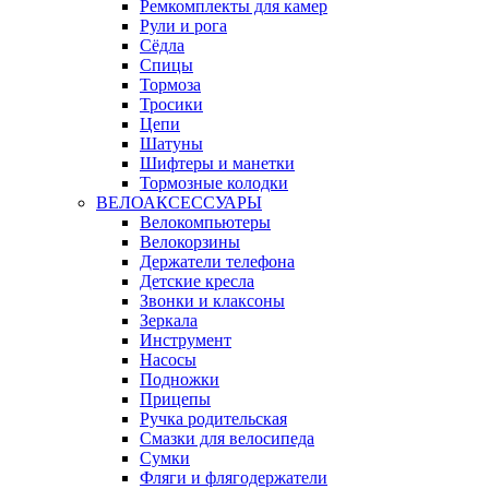
Ремкомплекты для камер
Рули и рога
Сёдла
Спицы
Тормоза
Тросики
Цепи
Шатуны
Шифтеры и манетки
Тормозные колодки
ВЕЛОАКСЕССУАРЫ
Велокомпьютеры
Велокорзины
Держатели телефона
Детские кресла
Звонки и клаксоны
Зеркала
Инструмент
Насосы
Подножки
Прицепы
Ручка родительская
Смазки для велосипеда
Сумки
Фляги и флягодержатели