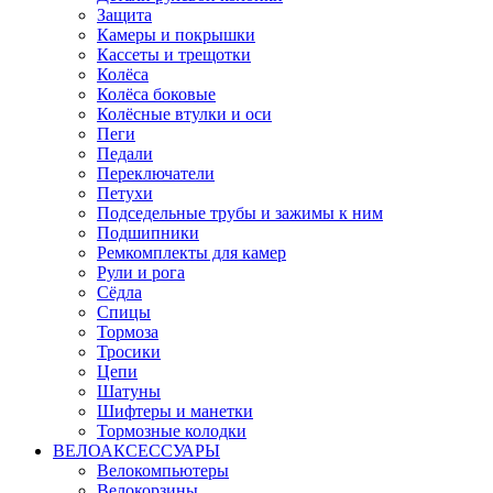
Защита
Камеры и покрышки
Кассеты и трещотки
Колёса
Колёса боковые
Колёсные втулки и оси
Пеги
Педали
Переключатели
Петухи
Подседельные трубы и зажимы к ним
Подшипники
Ремкомплекты для камер
Рули и рога
Сёдла
Спицы
Тормоза
Тросики
Цепи
Шатуны
Шифтеры и манетки
Тормозные колодки
ВЕЛОАКСЕССУАРЫ
Велокомпьютеры
Велокорзины