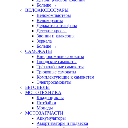
Больше
→
ВЕЛОАКСЕССУАРЫ
Велокомпьютеры
Велокорзины
Держатели телефона
Детские кресла
Звонки и клаксоны
Зеркала
Больше
→
САМОКАТЫ
Внедорожные самокаты
Городские самокаты
Трёхколёсные самокаты
Трюковые самокаты
Комплектующие к самокатам
Электросамокаты
БЕГОВЕЛЫ
МОТОТЕХНИКА
Квадроциклы
Питбайки
Мопеды
МОТОЗАПЧАСТИ
Аккумуляторы
Амортизаторы и подвеска