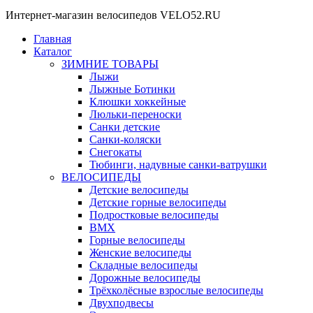
Интернет-магазин велосипедов VELO52.RU
Главная
Каталог
ЗИМНИЕ ТОВАРЫ
Лыжи
Лыжные Ботинки
Клюшки хоккейные
Люльки-переноски
Санки детские
Санки-коляски
Снегокаты
Тюбинги, надувные санки-ватрушки
ВЕЛОСИПЕДЫ
Детские велосипеды
Детские горные велосипеды
Подростковые велосипеды
BMX
Горные велосипеды
Женские велосипеды
Складные велосипеды
Дорожные велосипеды
Трёхколёсные взрослые велосипеды
Двухподвесы