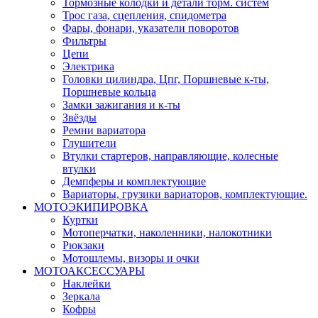
Тормозные колодки и детали торм. систем
Трос газа, сцепления, спидометра
Фары, фонари, указатели поворотов
Фильтры
Цепи
Электрика
Головки цилиндра, Цпг, Поршневые к-ты,
Поршневые кольца
Замки зажигания и к-ты
Звёзды
Ремни вариатора
Глушители
Втулки стартеров, направляющие, колесные
втулки
Демпферы и комплектующие
Вариаторы, грузики вариаторов, комплектующие.
МОТОЭКИПИРОВКА
Куртки
Мотоперчатки, наколенники, налокотники
Рюкзаки
Мотошлемы, визоры и очки
МОТОАКСЕССУАРЫ
Наклейки
Зеркала
Кофры