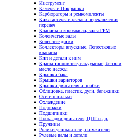
Инструмент
Камеры и Покрышки
Карбюраторы и ремкомплекты
Кикстартеры и рычаги переключения
передач
Клапаны и коромысла, валы ГРМ
Коленчатые валы
Колесные диски
Коллекторы впускные, Лепестковые
клапаны
Кпп и детали к ним
Краны топливные, вакуумные, бензо и
масло насосы
Крышки бака
Крышки вариаторов
Крышки двигателя и пробки
Облицовка, пластик, дуги, багажники
Оси и шпильки
Охлаждение
Подножки
Подшипники
Прокладки двигателя, ЦПГ и др.
Пружины
Ролики успокоители, натяжители
Рулевые валы и детали