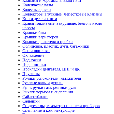
Клапаны и коромысла, валы ГРМ
Коленчатые валы
Колесные диски
Коллекторы впускные, Лепестковые клапаны
Кпп и детали к ним
Краны топливные, вакуумные, бензо и масло
насосы
Крышки бака
Крышки вариаторов
Крышки двигателя и пробки
Облицовка, пластик, дуги, багажники
Оси и шпильки
Охлаждение
Подножки
Подшипники
Прокладки двигателя, ЦПГ и др.
Пружины
Ролики успокоители, натяжители
Рулевые валы и детали
Рули, ручки газа, резинки руля
Рычаги тормоза и сцепления
Сайлентблоки
Сальники
Спидометры, тахометры и панели приборов
Сцепление и комплектующие