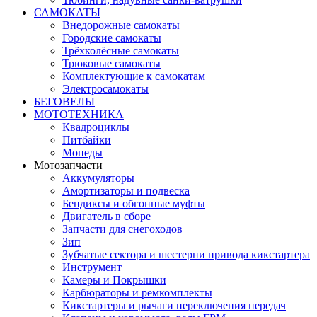
САМОКАТЫ
Внедорожные самокаты
Городские самокаты
Трёхколёсные самокаты
Трюковые самокаты
Комплектующие к самокатам
Электросамокаты
БЕГОВЕЛЫ
МОТОТЕХНИКА
Квадроциклы
Питбайки
Мопеды
Мотозапчасти
Аккумуляторы
Амортизаторы и подвеска
Бендиксы и обгонные муфты
Двигатель в сборе
Запчасти для снегоходов
Зип
Зубчатые сектора и шестерни привода кикстартера
Инструмент
Камеры и Покрышки
Карбюраторы и ремкомплекты
Кикстартеры и рычаги переключения передач