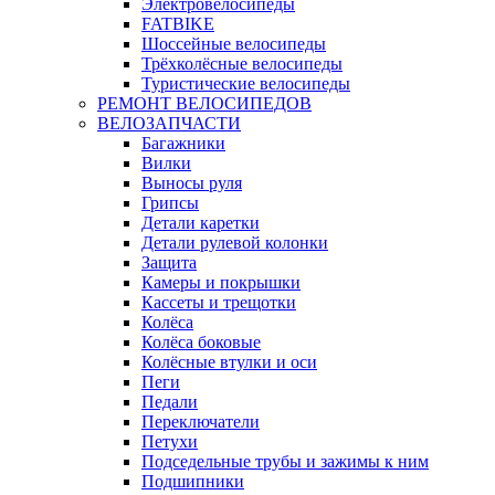
Электровелосипеды
FATBIKE
Шоссейные велосипеды
Трёхколёсные велосипеды
Туристические велосипеды
РЕМОНТ ВЕЛОСИПЕДОВ
ВЕЛОЗАПЧАСТИ
Багажники
Вилки
Выносы руля
Грипсы
Детали каретки
Детали рулевой колонки
Защита
Камеры и покрышки
Кассеты и трещотки
Колёса
Колёса боковые
Колёсные втулки и оси
Пеги
Педали
Переключатели
Петухи
Подседельные трубы и зажимы к ним
Подшипники