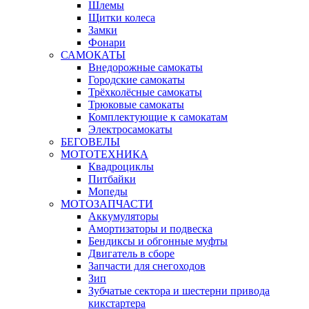
Шлемы
Щитки колеса
Замки
Фонари
САМОКАТЫ
Внедорожные самокаты
Городские самокаты
Трёхколёсные самокаты
Трюковые самокаты
Комплектующие к самокатам
Электросамокаты
БЕГОВЕЛЫ
МОТОТЕХНИКА
Квадроциклы
Питбайки
Мопеды
МОТОЗАПЧАСТИ
Аккумуляторы
Амортизаторы и подвеска
Бендиксы и обгонные муфты
Двигатель в сборе
Запчасти для снегоходов
Зип
Зубчатые сектора и шестерни привода
кикстартера