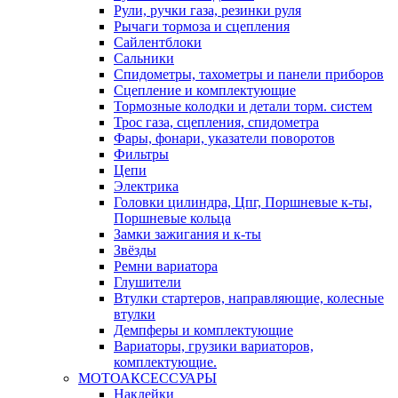
Рули, ручки газа, резинки руля
Рычаги тормоза и сцепления
Сайлентблоки
Сальники
Спидометры, тахометры и панели приборов
Сцепление и комплектующие
Тормозные колодки и детали торм. систем
Трос газа, сцепления, спидометра
Фары, фонари, указатели поворотов
Фильтры
Цепи
Электрика
Головки цилиндра, Цпг, Поршневые к-ты,
Поршневые кольца
Замки зажигания и к-ты
Звёзды
Ремни вариатора
Глушители
Втулки стартеров, направляющие, колесные
втулки
Демпферы и комплектующие
Вариаторы, грузики вариаторов,
комплектующие.
МОТОАКСЕССУАРЫ
Наклейки