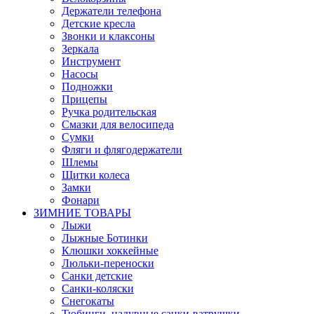
Держатели телефона
Детские кресла
Звонки и клаксоны
Зеркала
Инструмент
Насосы
Подножки
Прицепы
Ручка родительская
Смазки для велосипеда
Сумки
Фляги и флягодержатели
Шлемы
Щитки колеса
Замки
Фонари
ЗИМНИЕ ТОВАРЫ
Лыжи
Лыжные Ботинки
Клюшки хоккейные
Люльки-переноски
Санки детские
Санки-коляски
Снегокаты
Тюбинги, надувные санки-ватрушки