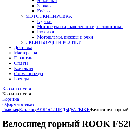
Наклейки
Зеркала
Кофры
МОТОЭКИПИРОВКА
Куртки
Мотоперчатки, наколенники, налокотники
Рюкзаки
Мотошлемы, визоры и очки
СКЕЙТБОРДЫ И РОЛИКИ
Доставка
Мастерская
Гарантии
Оплата
Контакты
Схема проезда
Бренды
Корзина пуста
Корзина пуста
Корзина
Оформить заказ
Главная
/
Каталог
/
ВЕЛОСИПЕДЫ
/
FATBIKE
/
Велосипед горный
Велосипед горный ROOK FS26