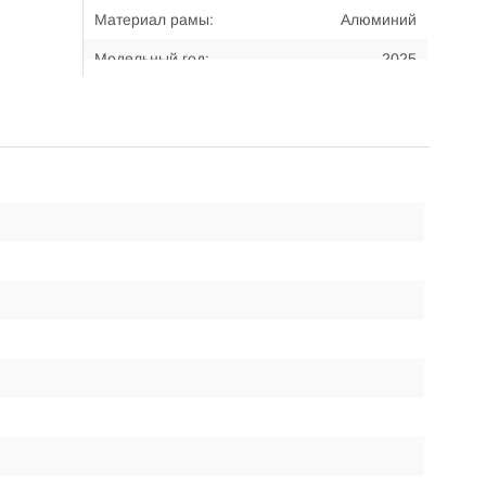
Материал рамы:
Алюминий
Модельный год:
2025
Примерный возраст
17-... лет
велосипедиста:
Примерный рост
170 - 185 см
велосипедиста:
Размер рамы:
17"
Тип передней вилки:
Амортизационная
Тип тормозов:
Дисковые,
гидравлические