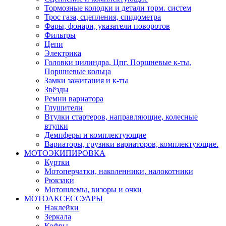
Тормозные колодки и детали торм. систем
Трос газа, сцепления, спидометра
Фары, фонари, указатели поворотов
Фильтры
Цепи
Электрика
Головки цилиндра, Цпг, Поршневые к-ты,
Поршневые кольца
Замки зажигания и к-ты
Звёзды
Ремни вариатора
Глушители
Втулки стартеров, направляющие, колесные
втулки
Демпферы и комплектующие
Вариаторы, грузики вариаторов, комплектующие.
МОТОЭКИПИРОВКА
Куртки
Мотоперчатки, наколенники, налокотники
Рюкзаки
Мотошлемы, визоры и очки
МОТОАКСЕССУАРЫ
Наклейки
Зеркала
Кофры