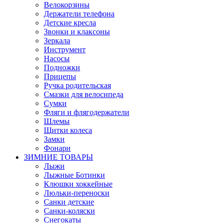
Велокорзины
Держатели телефона
Детские кресла
Звонки и клаксоны
Зеркала
Инструмент
Насосы
Подножки
Прицепы
Ручка родительская
Смазки для велосипеда
Сумки
Фляги и флягодержатели
Шлемы
Щитки колеса
Замки
Фонари
ЗИМНИЕ ТОВАРЫ
Лыжи
Лыжные Ботинки
Клюшки хоккейные
Люльки-переноски
Санки детские
Санки-коляски
Снегокаты