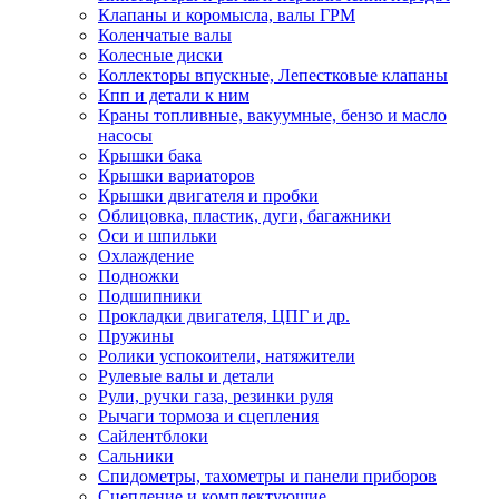
Клапаны и коромысла, валы ГРМ
Коленчатые валы
Колесные диски
Коллекторы впускные, Лепестковые клапаны
Кпп и детали к ним
Краны топливные, вакуумные, бензо и масло
насосы
Крышки бака
Крышки вариаторов
Крышки двигателя и пробки
Облицовка, пластик, дуги, багажники
Оси и шпильки
Охлаждение
Подножки
Подшипники
Прокладки двигателя, ЦПГ и др.
Пружины
Ролики успокоители, натяжители
Рулевые валы и детали
Рули, ручки газа, резинки руля
Рычаги тормоза и сцепления
Сайлентблоки
Сальники
Спидометры, тахометры и панели приборов
Сцепление и комплектующие