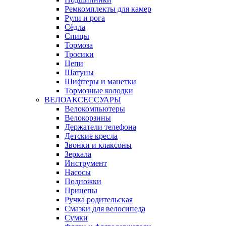
Ремкомплекты для камер
Рули и рога
Сёдла
Спицы
Тормоза
Тросики
Цепи
Шатуны
Шифтеры и манетки
Тормозные колодки
ВЕЛОАКСЕССУАРЫ
Велокомпьютеры
Велокорзины
Держатели телефона
Детские кресла
Звонки и клаксоны
Зеркала
Инструмент
Насосы
Подножки
Прицепы
Ручка родительская
Смазки для велосипеда
Сумки