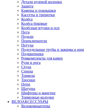
Детали рулевой колонки
Защита
Камеры и покрышки
Кассеты и трещотки
Колёса
Колёса боковые
Колёсные втулки и оси
Пеги
Педали
Переключатели
Петухи
Подседельные трубы и зажимы к ним
Подшипники
Ремкомплекты для камер
Рули и рога
Сёдла
Спицы
Тормоза
Тросики
Цепи
Шатуны
Шифтеры и манетки
Тормозные колодки
ВЕЛОАКСЕССУАРЫ
Велокомпьютеры