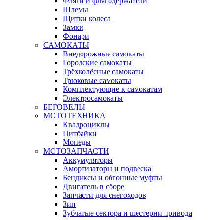
Фляги и флягодержатели
Шлемы
Щитки колеса
Замки
Фонари
САМОКАТЫ
Внедорожные самокаты
Городские самокаты
Трёхколёсные самокаты
Трюковые самокаты
Комплектующие к самокатам
Электросамокаты
БЕГОВЕЛЫ
МОТОТЕХНИКА
Квадроциклы
Питбайки
Мопеды
МОТОЗАПЧАСТИ
Аккумуляторы
Амортизаторы и подвеска
Бендиксы и обгонные муфты
Двигатель в сборе
Запчасти для снегоходов
Зип
Зубчатые сектора и шестерни привода