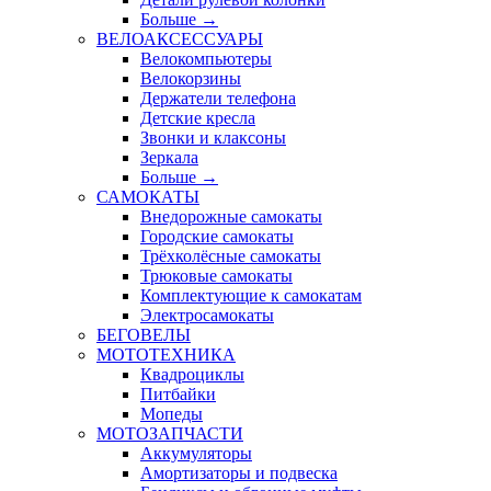
Больше
→
ВЕЛОАКСЕССУАРЫ
Велокомпьютеры
Велокорзины
Держатели телефона
Детские кресла
Звонки и клаксоны
Зеркала
Больше
→
САМОКАТЫ
Внедорожные самокаты
Городские самокаты
Трёхколёсные самокаты
Трюковые самокаты
Комплектующие к самокатам
Электросамокаты
БЕГОВЕЛЫ
МОТОТЕХНИКА
Квадроциклы
Питбайки
Мопеды
МОТОЗАПЧАСТИ
Аккумуляторы
Амортизаторы и подвеска