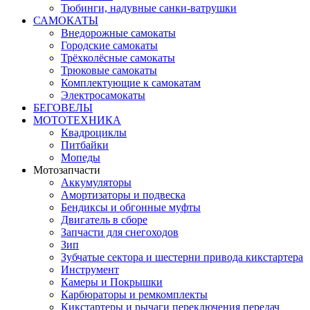
Тюбинги, надувные санки-ватрушки
САМОКАТЫ
Внедорожные самокаты
Городские самокаты
Трёхколёсные самокаты
Трюковые самокаты
Комплектующие к самокатам
Электросамокаты
БЕГОВЕЛЫ
МОТОТЕХНИКА
Квадроциклы
Питбайки
Мопеды
Мотозапчасти
Аккумуляторы
Амортизаторы и подвеска
Бендиксы и обгонные муфты
Двигатель в сборе
Запчасти для снегоходов
Зип
Зубчатые сектора и шестерни привода кикстартера
Инструмент
Камеры и Покрышки
Карбюраторы и ремкомплекты
Кикстартеры и рычаги переключения передач