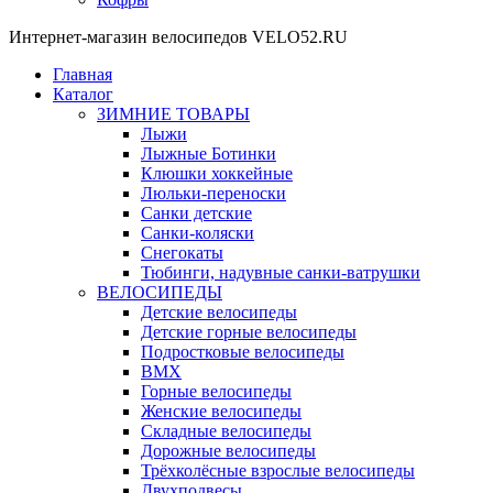
Интернет-магазин велосипедов VELO52.RU
Главная
Каталог
ЗИМНИЕ ТОВАРЫ
Лыжи
Лыжные Ботинки
Клюшки хоккейные
Люльки-переноски
Санки детские
Санки-коляски
Снегокаты
Тюбинги, надувные санки-ватрушки
ВЕЛОСИПЕДЫ
Детские велосипеды
Детские горные велосипеды
Подростковые велосипеды
BMX
Горные велосипеды
Женские велосипеды
Складные велосипеды
Дорожные велосипеды
Трёхколёсные взрослые велосипеды
Двухподвесы