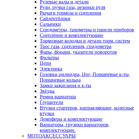
Рулевые валы и детали
Рули, ручки газа, резинки руля
Рычаги тормоза и сцепления
Сайлентблоки
Сальники
Спидометры, тахометры и панели приборов
Сцепление и комплектующие
Тормозные колодки и детали торм. систем
Трос газа, сцепления, спидометра
Фары, фонари, указатели поворотов
Фильтры
Цепи
Электрика
Головки цилиндра, Цпг, Поршневые к-ты,
Поршневые кольца
Замки зажигания и к-ты
Звёзды
Ремни вариатора
Глушители
Втулки стартеров, направляющие, колесные
втулки
Демпферы и комплектующие
Вариаторы, грузики вариаторов,
комплектующие.
МОТОАКСЕССУАРЫ