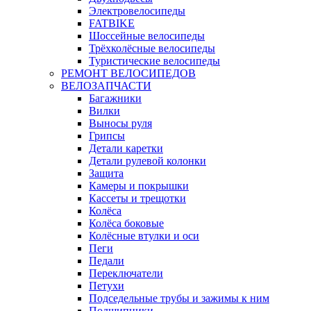
Электровелосипеды
FATBIKE
Шоссейные велосипеды
Трёхколёсные велосипеды
Туристические велосипеды
РЕМОНТ ВЕЛОСИПЕДОВ
ВЕЛОЗАПЧАСТИ
Багажники
Вилки
Выносы руля
Грипсы
Детали каретки
Детали рулевой колонки
Защита
Камеры и покрышки
Кассеты и трещотки
Колёса
Колёса боковые
Колёсные втулки и оси
Пеги
Педали
Переключатели
Петухи
Подседельные трубы и зажимы к ним
Подшипники