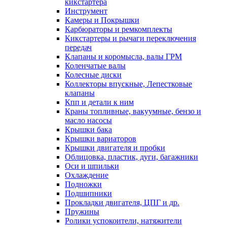
кикстартера
Инструмент
Камеры и Покрышки
Карбюраторы и ремкомплекты
Кикстартеры и рычаги переключения
передач
Клапаны и коромысла, валы ГРМ
Коленчатые валы
Колесные диски
Коллекторы впускные, Лепестковые
клапаны
Кпп и детали к ним
Краны топливные, вакуумные, бензо и
масло насосы
Крышки бака
Крышки вариаторов
Крышки двигателя и пробки
Облицовка, пластик, дуги, багажники
Оси и шпильки
Охлаждение
Подножки
Подшипники
Прокладки двигателя, ЦПГ и др.
Пружины
Ролики успокоители, натяжители