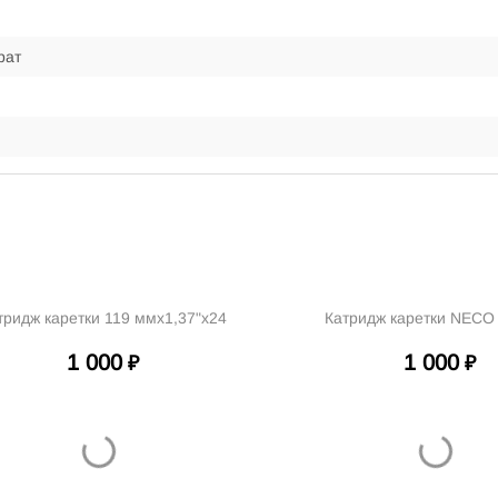
рат
тридж каретки 119 ммх1,37"х24
Катридж каретки NECO
1 000
1 000
₽
₽