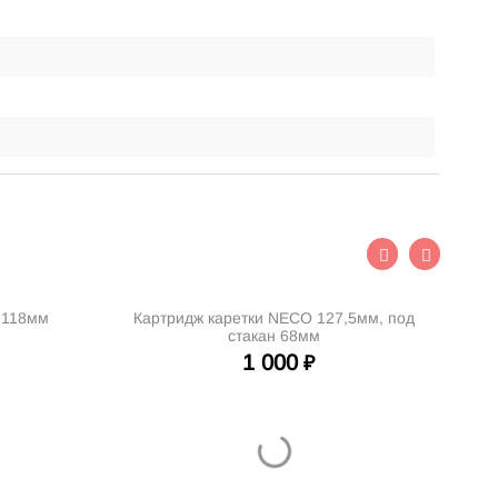
 118мм
Картридж каретки NECO 127,5мм, под
Полу
стакан 68мм
1 000
₽