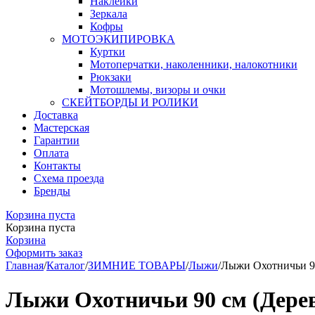
Наклейки
Зеркала
Кофры
МОТОЭКИПИРОВКА
Куртки
Мотоперчатки, наколенники, налокотники
Рюкзаки
Мотошлемы, визоры и очки
СКЕЙТБОРДЫ И РОЛИКИ
Доставка
Мастерская
Гарантии
Оплата
Контакты
Схема проезда
Бренды
Корзина пуста
Корзина пуста
Корзина
Оформить заказ
Главная
/
Каталог
/
ЗИМНИЕ ТОВАРЫ
/
Лыжи
/
Лыжи Охотничьи 90
Лыжи Охотничьи 90 см (Дере