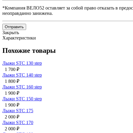
*Компания ВЕЛО52 оставляет за собой право отказать в предос
неоправданно занижена.
Отправить
Закрыть
Характеристики
Похожие товары
Лыжи STC 130 step
1 700
₽
Лыжи STC 140 step
1 800
₽
Лыжи STC 160 step
1 900
₽
Лыжи STC 150 step
1 900
₽
Лыжи STC 175
2 000
₽
Лыжи STC 170
2 000
₽