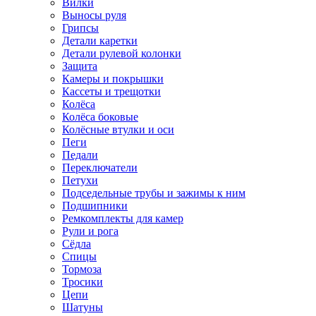
Вилки
Выносы руля
Грипсы
Детали каретки
Детали рулевой колонки
Защита
Камеры и покрышки
Кассеты и трещотки
Колёса
Колёса боковые
Колёсные втулки и оси
Пеги
Педали
Переключатели
Петухи
Подседельные трубы и зажимы к ним
Подшипники
Ремкомплекты для камер
Рули и рога
Сёдла
Спицы
Тормоза
Тросики
Цепи
Шатуны