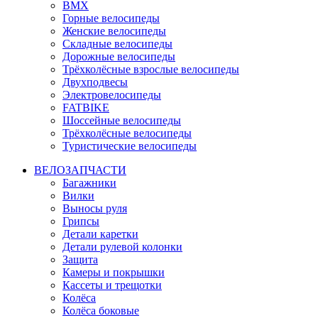
BMX
Горные велосипеды
Женские велосипеды
Складные велосипеды
Дорожные велосипеды
Трёхколёсные взрослые велосипеды
Двухподвесы
Электровелосипеды
FATBIKE
Шоссейные велосипеды
Трёхколёсные велосипеды
Туристические велосипеды
ВЕЛОЗАПЧАСТИ
Багажники
Вилки
Выносы руля
Грипсы
Детали каретки
Детали рулевой колонки
Защита
Камеры и покрышки
Кассеты и трещотки
Колёса
Колёса боковые