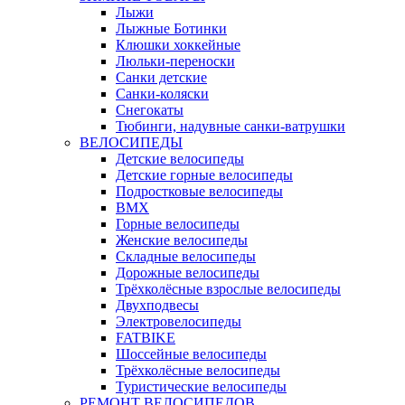
Лыжи
Лыжные Ботинки
Клюшки хоккейные
Люльки-переноски
Санки детские
Санки-коляски
Снегокаты
Тюбинги, надувные санки-ватрушки
ВЕЛОСИПЕДЫ
Детские велосипеды
Детские горные велосипеды
Подростковые велосипеды
BMX
Горные велосипеды
Женские велосипеды
Складные велосипеды
Дорожные велосипеды
Трёхколёсные взрослые велосипеды
Двухподвесы
Электровелосипеды
FATBIKE
Шоссейные велосипеды
Трёхколёсные велосипеды
Туристические велосипеды
РЕМОНТ ВЕЛОСИПЕДОВ