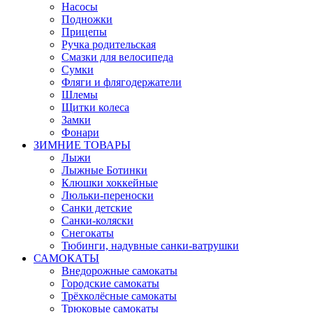
Насосы
Подножки
Прицепы
Ручка родительская
Смазки для велосипеда
Сумки
Фляги и флягодержатели
Шлемы
Щитки колеса
Замки
Фонари
ЗИМНИЕ ТОВАРЫ
Лыжи
Лыжные Ботинки
Клюшки хоккейные
Люльки-переноски
Санки детские
Санки-коляски
Снегокаты
Тюбинги, надувные санки-ватрушки
САМОКАТЫ
Внедорожные самокаты
Городские самокаты
Трёхколёсные самокаты
Трюковые самокаты