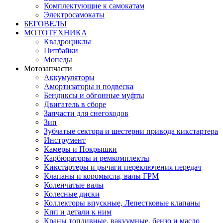
Комплектующие к самокатам
Электросамокаты
БЕГОВЕЛЫ
МОТОТЕХНИКА
Квадроциклы
Питбайки
Мопеды
Мотозапчасти
Аккумуляторы
Амортизаторы и подвеска
Бендиксы и обгонные муфты
Двигатель в сборе
Запчасти для снегоходов
Зип
Зубчатые сектора и шестерни привода кикстартера
Инструмент
Камеры и Покрышки
Карбюраторы и ремкомплекты
Кикстартеры и рычаги переключения передач
Клапаны и коромысла, валы ГРМ
Коленчатые валы
Колесные диски
Коллекторы впускные, Лепестковые клапаны
Кпп и детали к ним
Краны топливные, вакуумные, бензо и масло