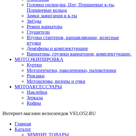
Головки цилиндра, Цпг, Поршневые к-ты,
Поршневые кольца
Замки зажигания и к-ты
Звёзды
Ремни вариатора
Глушители
Втулки стартеров, направляющие, колесные
втулки
Демпферы и комплектующие
Вариаторы, грузики вариаторов, комплектующие.
МОТОЭКИПИРОВКА
Куртки
Мотоперчатки, наколенники, налокотники
Рюкзаки
Мотошлемы, визоры и очки
МОТОАКСЕССУАРЫ
Наклейки
Зеркала
Кофры
Интернет-магазин велосипедов VELO52.RU
Главная
Каталог
ЗИМНИЕ ТОВАРЫ