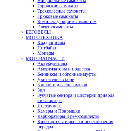
Внедорожные самокаты
Городские самокаты
Трёхколёсные самокаты
Трюковые самокаты
Комплектующие к самокатам
Электросамокаты
БЕГОВЕЛЫ
МОТОТЕХНИКА
Квадроциклы
Питбайки
Мопеды
МОТОЗАПЧАСТИ
Аккумуляторы
Амортизаторы и подвеска
Бендиксы и обгонные муфты
Двигатель в сборе
Запчасти для снегоходов
Зип
Зубчатые сектора и шестерни привода
кикстартера
Инструмент
Камеры и Покрышки
Карбюраторы и ремкомплекты
Кикстартеры и рычаги переключения
передач