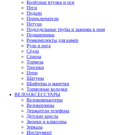
Колёсные втулки и оси
Пеги
Педали
Переключатели
Петухи
Подседельные трубы и зажимы к ним
Подшипники
Ремкомплекты для камер
Рули и рога
Сёдла
Спицы
Тормоза
Тросики
Цепи
Шатуны
Шифтеры и манетки
Тормозные колодки
ВЕЛОАКСЕССУАРЫ
Велокомпьютеры
Велокорзины
Держатели телефона
Детские кресла
Звонки и клаксоны
Зеркала
Инструмент