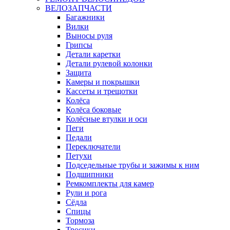
ВЕЛОЗАПЧАСТИ
Багажники
Вилки
Выносы руля
Грипсы
Детали каретки
Детали рулевой колонки
Защита
Камеры и покрышки
Кассеты и трещотки
Колёса
Колёса боковые
Колёсные втулки и оси
Пеги
Педали
Переключатели
Петухи
Подседельные трубы и зажимы к ним
Подшипники
Ремкомплекты для камер
Рули и рога
Сёдла
Спицы
Тормоза
Тросики