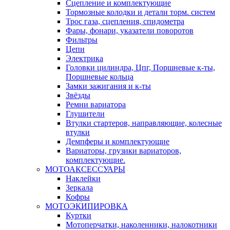
Сцепление и комплектующие
Тормозные колодки и детали торм. систем
Трос газа, сцепления, спидометра
Фары, фонари, указатели поворотов
Фильтры
Цепи
Электрика
Головки цилиндра, Цпг, Поршневые к-ты,
Поршневые кольца
Замки зажигания и к-ты
Звёзды
Ремни вариатора
Глушители
Втулки стартеров, направляющие, колесные
втулки
Демпферы и комплектующие
Вариаторы, грузики вариаторов,
комплектующие.
МОТОАКСЕССУАРЫ
Наклейки
Зеркала
Кофры
МОТОЭКИПИРОВКА
Куртки
Мотоперчатки, наколенники, налокотники