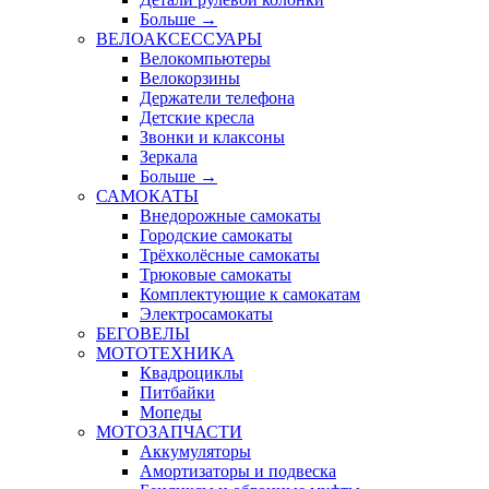
Больше
→
ВЕЛОАКСЕССУАРЫ
Велокомпьютеры
Велокорзины
Держатели телефона
Детские кресла
Звонки и клаксоны
Зеркала
Больше
→
САМОКАТЫ
Внедорожные самокаты
Городские самокаты
Трёхколёсные самокаты
Трюковые самокаты
Комплектующие к самокатам
Электросамокаты
БЕГОВЕЛЫ
МОТОТЕХНИКА
Квадроциклы
Питбайки
Мопеды
МОТОЗАПЧАСТИ
Аккумуляторы
Амортизаторы и подвеска