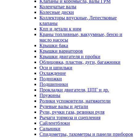
Клапаны и коромысла, валы ГРМ
Коленчатые валы
Колесные диски
Коллекторы впускные, Лепестковые
клапаны
Кпп и детали к ним
Краны топливные, вакуумные, бензо и
масло насосы
Крышки бака
Крышки вариаторов
Крышки двигателя и пробки
Облицовка, пластик, дуги, багажники
Оси и шпильки
Охлаждение
Подножки
Подшипники
Прокладки двигателя, ЦПГ и др.
Пружины
Ролики успокоители, натяжители
Рулевые валы и детали
Рули, ручки газа, резинки руля
Рычаги тормоза и сцепления
Сайлентблоки
Сальники
Спидометры, тахометры и панели приборов