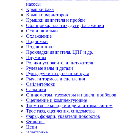
насосы
Крышки бака
Крышки вариаторов
Крышки двигателя и пробки
Облицовка, пластик, дуги, багажники
Оси и шпильки
Охлаждение
Подножки
Подшипники
Прокладки двигателя, ЦПГ и др.
Пружины
Ролики успокоители, натяжители
Рулевые валы и детали
Рули, ручки газа, резинки руля
Рычаги тормоза и сцепления
Сайлентблоки
Сальники
Спидометры, тахометры и панели приборов
Сцепление и комплектующие
Тормозные колодки и детали торм. систем
Трос газа, сцепления, спидометра
Фары, фонари, указатели поворотов
Фильтры
Цепи
Электрика