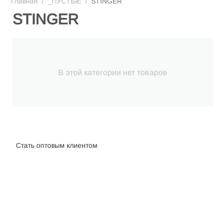
Главная
/
_ПУСТЫЕ
/
STINGER
STINGER
В этой категории нет товаров
Интернет-магазин велосипедов VELO52.RU
Стать оптовым клиентом