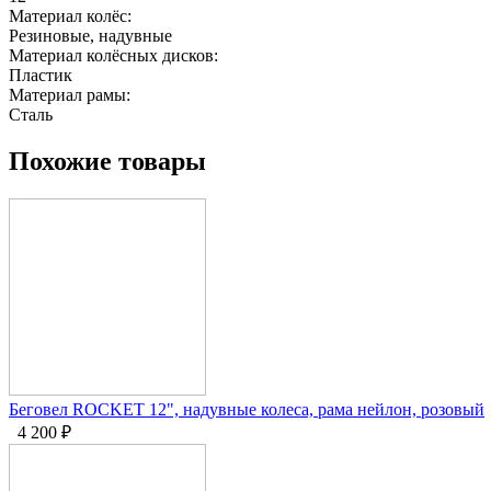
Материал колёс:
Резиновые, надувные
Материал колёсных дисков:
Пластик
Материал рамы:
Сталь
Похожие товары
Беговел ROCKET 12", надувные колеса, рама нейлон, розовый
4 200
₽