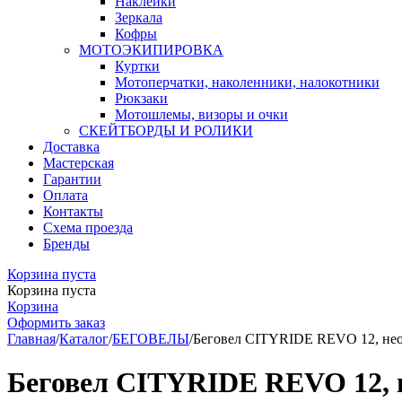
Наклейки
Зеркала
Кофры
МОТОЭКИПИРОВКА
Куртки
Мотоперчатки, наколенники, налокотники
Рюкзаки
Мотошлемы, визоры и очки
СКЕЙТБОРДЫ И РОЛИКИ
Доставка
Мастерская
Гарантии
Оплата
Контакты
Схема проезда
Бренды
Корзина пуста
Корзина пуста
Корзина
Оформить заказ
Главная
/
Каталог
/
БЕГОВЕЛЫ
/
Беговел CITYRIDE REVO 12, не
Беговел CITYRIDE REVO 12, 