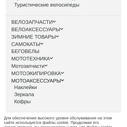
Туристические велосипеды
ВЕЛОЗАПЧАСТИ
ВЕЛОАКСЕССУАРЫ
ЗИМНИЕ ТОВАРЫ
САМОКАТЫ
БЕГОВЕЛЫ
МОТОТЕХНИКА
Мотозапчасти
МОТОЭКИПИРОВКА
МОТОАКСЕССУАРЫ
Наклейки
Зеркала
Кофры
Для обеспечения высокого уровня обслуживания на этом
Интернет-магазин велосипедов VELO52.RU
сайте используются файлы cookie. Продолжая его
использование, вы соглашаетесь с тем, что файлы cookie