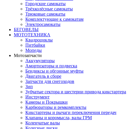
Городские самокаты
Трёхколёсные самокаты
Трюковые самокаты
Комплектующие к самокатам
Электросамокаты
БЕГОВЕЛЫ
МОТОТЕХНИКА
Квадроциклы
Питбайки
Мопеды
Мотозапчасти
Аккумуляторы
Амортизаторы и подвеска
Бендиксы и обгонные муфты
Двигатель в сборе
Запчасти для снегоходов
Зип
Зубчатые сектора и шестерни привода кикстартера
Инструмент
Камеры и Покрышки
Карбюраторы и ремкомплекты
Кикстартеры и рычаги переключения передач
Клапаны и коромысла, валы ГРМ
Коленчатые валы
Колесные диски