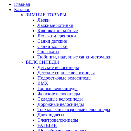
Главная
Каталог
ЗИМНИЕ ТОВАРЫ
Лыжи
Лыжные Ботинки
Клюшки хоккейные
Люльки-переноски
Санки детские
Санки-коляски
Снегокаты
Тюбинги, надувные санки-ватрушки
ВЕЛОСИПЕДЫ
Детские велосипеды
Детские горные велосипеды
Подростковые велосипеды
BMX
Горные велосипеды
Женские велосипеды
Складные велосипеды
Дорожные велосипеды
Трёхколёсные взрослые велосипеды
Двухподвесы
Электровелосипеды
FATBIKE
Шоссейные велосипеды