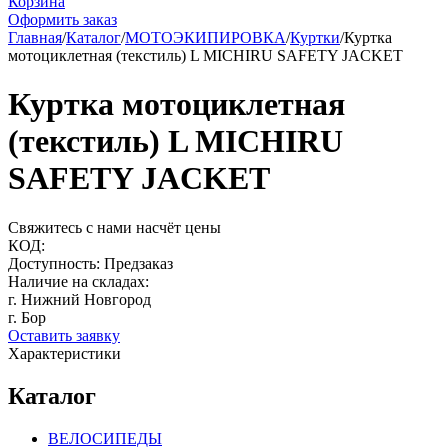
Корзина
Оформить заказ
Главная
/
Каталог
/
МОТОЭКИПИРОВКА
/
Куртки
/
Куртка
мотоциклетная (текстиль) L MICHIRU SAFETY JACKET
Куртка мотоциклетная
(текстиль) L MICHIRU
SAFETY JACKET
Свяжитесь с нами насчёт цены
КОД:
Доступность:
Предзаказ
Наличие на складах:
г. Нижний Новгород
г. Бор
Оставить заявку
Характеристики
Каталог
ВЕЛОСИПЕДЫ