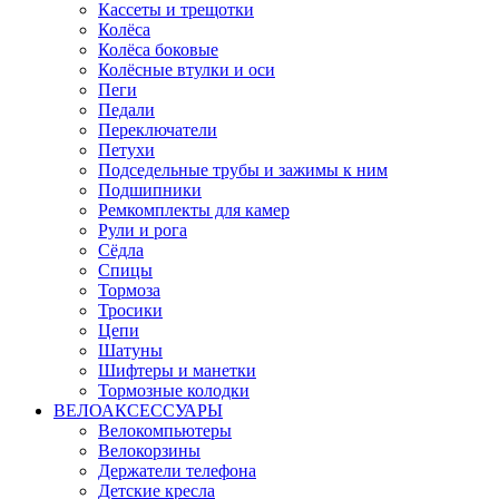
Кассеты и трещотки
Колёса
Колёса боковые
Колёсные втулки и оси
Пеги
Педали
Переключатели
Петухи
Подседельные трубы и зажимы к ним
Подшипники
Ремкомплекты для камер
Рули и рога
Сёдла
Спицы
Тормоза
Тросики
Цепи
Шатуны
Шифтеры и манетки
Тормозные колодки
ВЕЛОАКСЕССУАРЫ
Велокомпьютеры
Велокорзины
Держатели телефона
Детские кресла