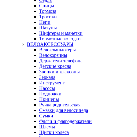
Сёдла
Спицы
Тормоза
Тросики
Цепи
Шатуны
Шифтеры и манетки
Тормозные колодки
ВЕЛОАКСЕССУАРЫ
Велокомпьютеры
Велокорзины
Держатели телефона
Детские кресла
Звонки и клаксоны
Зеркала
Инструмент
Насосы
Подножки
Прицепы
Ручка родительская
Смазки для велосипеда
Сумки
Фляги и флягодержатели
Шлемы
Щитки колеса