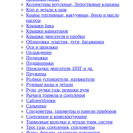
Коллекторы впускные, Лепестковые клапаны
Кпп и детали к ним
Краны топливные, вакуумные, бензо и масло
насосы
Крышки бака
Крышки вариаторов
Крышки двигателя и пробки
Облицовка, пластик, дуги, багажники
Оси и шпильки
Охлаждение
Подножки
Подшипники
Прокладки двигателя, ЦПГ и др.
Пружины
Ролики успокоители, натяжители
Рулевые валы и детали
Рули, ручки газа, резинки руля
Рычаги тормоза и сцепления
Сайлентблоки
Сальники
Спидометры, тахометры и панели приборов
Сцепление и комплектующие
Тормозные колодки и детали торм. систем
Трос газа, сцепления, спидометра
Фары, фонари, указатели поворотов