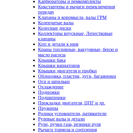
Карбюраторы и ремкомплекты
Кикстартеры и рычаги переключения
передач
Клапаны и коромысла, валы ГРМ
Коленчатые валы
Колесные диски
Коллекторы впускные, Лепестковые
клапаны
Кпп и детали к ним
Краны топливные, вакуумные, бензо и
масло насосы
Крышки бака
Крышки вариаторов
Крышки двигателя и пробки
Облицовка, пластик, дуги, багажники
Оси и шпильки
Охлаждение
Подножки
Подшипники
Прокладки двигателя, ЦПГ и др.
Пружины
Ролики успокоители, натяжители
Рулевые валы и детали
Рули, ручки газа, резинки руля
Рычаги тормоза и сцепления