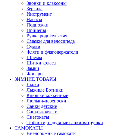
Звонки и клаксоны
Зеркала
Инструмент
Насосы
Подножки
Прицепы
Ручка родительская
Смазки для велосипеда
Сумки
Фляги и флягодержатели
Шлемы
Щитки колеса
Замки
Фонари
ЗИМНИЕ ТОВАРЫ
Лыжи
Лыжные Ботинки
Клюшки хоккейные
Люльки-переноски
Санки детские
Санки-коляски
Снегокаты
Тюбинги, надувные санки-ватрушки
САМОКАТЫ
Внедорожные самокаты