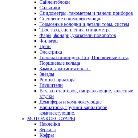
Сайлентблоки
Сальники
Спидометры, тахометры и панели приборов
Сцепление и комплектующие
Тормозные колодки и детали торм. систем
Трос газа, сцепления, спидометра
Фары, фонари, указатели поворотов
Фильтры
Цепи
Электрика
Головки цилиндра, Цпг, Поршневые к-ты,
Поршневые кольца
Замки зажигания и к-ты
Звёзды
Ремни вариатора
Глушители
Втулки стартеров, направляющие, колесные
втулки
Демпферы и комплектующие
Вариаторы, грузики вариаторов,
комплектующие.
МОТОАКСЕССУАРЫ
Наклейки
Зеркала
Кофры