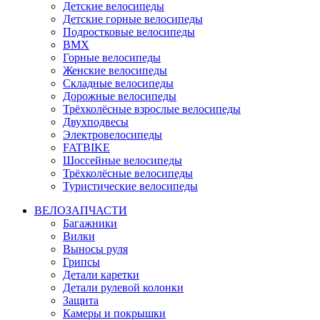
Детские велосипеды
Детские горные велосипеды
Подростковые велосипеды
BMX
Горные велосипеды
Женские велосипеды
Складные велосипеды
Дорожные велосипеды
Трёхколёсные взрослые велосипеды
Двухподвесы
Электровелосипеды
FATBIKE
Шоссейные велосипеды
Трёхколёсные велосипеды
Туристические велосипеды
ВЕЛОЗАПЧАСТИ
Багажники
Вилки
Выносы руля
Грипсы
Детали каретки
Детали рулевой колонки
Защита
Камеры и покрышки