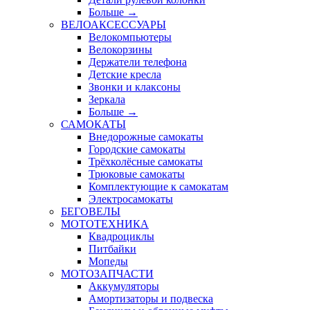
Больше
→
ВЕЛОАКСЕССУАРЫ
Велокомпьютеры
Велокорзины
Держатели телефона
Детские кресла
Звонки и клаксоны
Зеркала
Больше
→
САМОКАТЫ
Внедорожные самокаты
Городские самокаты
Трёхколёсные самокаты
Трюковые самокаты
Комплектующие к самокатам
Электросамокаты
БЕГОВЕЛЫ
МОТОТЕХНИКА
Квадроциклы
Питбайки
Мопеды
МОТОЗАПЧАСТИ
Аккумуляторы
Амортизаторы и подвеска