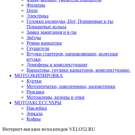
Фильтры
Цепи
Электрика
Головки цилиндра, Цпг, Поршневые к-ты,
Поршневые кольца
Замки зажигания и к-ты
Звёзды
Ремни вариатора
Глушители
Втулки стартеров, направляющие, колесные
втулки
Демпферы и комплектующие
Вариаторы, грузики вариаторов, комплектующие.
МОТОЭКИПИРОВКА
Куртки
Мотоперчатки, наколенники, налокотники
Рюкзаки
Мотошлемы, визоры и очки
МОТОАКСЕССУАРЫ
Наклейки
Зеркала
Кофры
Интернет-магазин велосипедов VELO52.RU