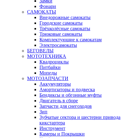
Замки
Фонари
САМОКАТЫ
Внедорожные самокаты
Городские самокаты
Трёхколёсные самокаты
Трюковые самокаты
Комплектующие к самокатам
Электросамокаты
БЕГОВЕЛЫ
МОТОТЕХНИКА
Квадроциклы
Питбайки
Мопеды
МОТОЗАПЧАСТИ
Аккумуляторы
Амортизаторы и подвеска
Бендиксы и обгонные муфты
Двигатель в сборе
Запчасти для снегоходов
Зип
Зубчатые сектора и шестерни привода
кикстартера
Инструмент
Камеры и Покрышки