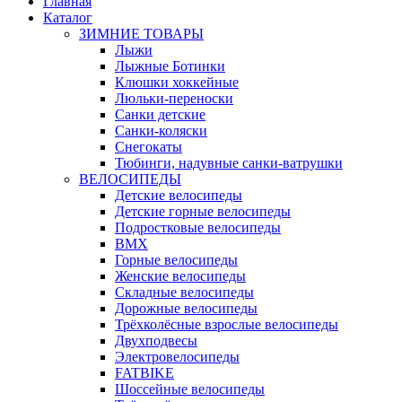
Главная
Каталог
ЗИМНИЕ ТОВАРЫ
Лыжи
Лыжные Ботинки
Клюшки хоккейные
Люльки-переноски
Санки детские
Санки-коляски
Снегокаты
Тюбинги, надувные санки-ватрушки
ВЕЛОСИПЕДЫ
Детские велосипеды
Детские горные велосипеды
Подростковые велосипеды
BMX
Горные велосипеды
Женские велосипеды
Складные велосипеды
Дорожные велосипеды
Трёхколёсные взрослые велосипеды
Двухподвесы
Электровелосипеды
FATBIKE
Шоссейные велосипеды