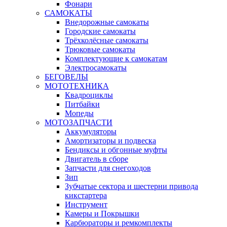
Фонари
САМОКАТЫ
Внедорожные самокаты
Городские самокаты
Трёхколёсные самокаты
Трюковые самокаты
Комплектующие к самокатам
Электросамокаты
БЕГОВЕЛЫ
МОТОТЕХНИКА
Квадроциклы
Питбайки
Мопеды
МОТОЗАПЧАСТИ
Аккумуляторы
Амортизаторы и подвеска
Бендиксы и обгонные муфты
Двигатель в сборе
Запчасти для снегоходов
Зип
Зубчатые сектора и шестерни привода
кикстартера
Инструмент
Камеры и Покрышки
Карбюраторы и ремкомплекты