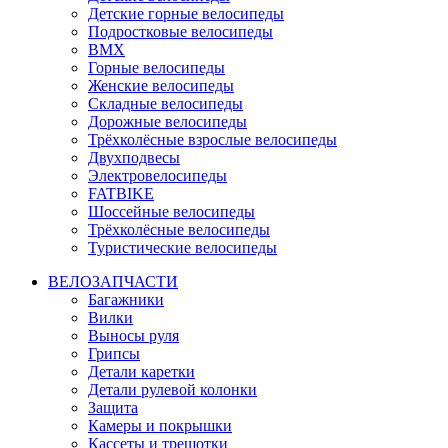
Детские горные велосипеды
Подростковые велосипеды
BMX
Горные велосипеды
Женские велосипеды
Складные велосипеды
Дорожные велосипеды
Трёхколёсные взрослые велосипеды
Двухподвесы
Электровелосипеды
FATBIKE
Шоссейные велосипеды
Трёхколёсные велосипеды
Туристические велосипеды
ВЕЛОЗАПЧАСТИ
Багажники
Вилки
Выносы руля
Грипсы
Детали каретки
Детали рулевой колонки
Защита
Камеры и покрышки
Кассеты и трещотки