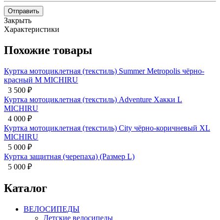
Отправить
Закрыть
Характеристики
Похожие товары
Куртка мотоциклетная (текстиль) Summer Metropolis чёрно-
красный M MICHIRU
3 500
₽
Куртка мотоциклетная (текстиль) Adventure Хакки L
MICHIRU
4 000
₽
Куртка мотоциклетная (текстиль) City чёрно-коричневый XL
MICHIRU
5 000
₽
Куртка защитная (черепаха) (Размер L)
5 000
₽
Каталог
ВЕЛОСИПЕДЫ
Детские велосипеды