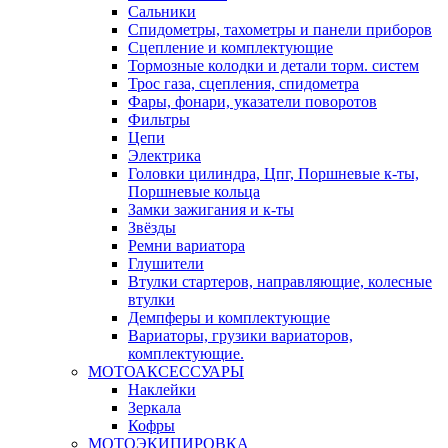
Сальники
Спидометры, тахометры и панели приборов
Сцепление и комплектующие
Тормозные колодки и детали торм. систем
Трос газа, сцепления, спидометра
Фары, фонари, указатели поворотов
Фильтры
Цепи
Электрика
Головки цилиндра, Цпг, Поршневые к-ты,
Поршневые кольца
Замки зажигания и к-ты
Звёзды
Ремни вариатора
Глушители
Втулки стартеров, направляющие, колесные
втулки
Демпферы и комплектующие
Вариаторы, грузики вариаторов,
комплектующие.
МОТОАКСЕССУАРЫ
Наклейки
Зеркала
Кофры
МОТОЭКИПИРОВКА