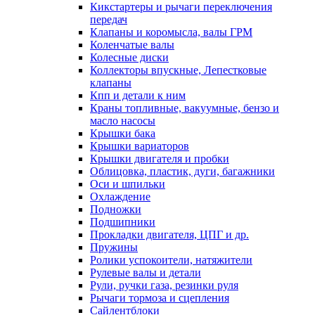
Кикстартеры и рычаги переключения
передач
Клапаны и коромысла, валы ГРМ
Коленчатые валы
Колесные диски
Коллекторы впускные, Лепестковые
клапаны
Кпп и детали к ним
Краны топливные, вакуумные, бензо и
масло насосы
Крышки бака
Крышки вариаторов
Крышки двигателя и пробки
Облицовка, пластик, дуги, багажники
Оси и шпильки
Охлаждение
Подножки
Подшипники
Прокладки двигателя, ЦПГ и др.
Пружины
Ролики успокоители, натяжители
Рулевые валы и детали
Рули, ручки газа, резинки руля
Рычаги тормоза и сцепления
Сайлентблоки