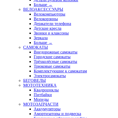
Больше
→
ВЕЛОАКСЕССУАРЫ
Велокомпьютеры
Велокорзины
Держатели телефона
Детские кресла
Звонки и клаксоны
Зеркала
Больше
→
САМОКАТЫ
Внедорожные самокаты
Городские самокаты
Трёхколёсные самокаты
Трюковые самокаты
Комплектующие к самокатам
Электросамокаты
БЕГОВЕЛЫ
МОТОТЕХНИКА
Квадроциклы
Питбайки
Мопеды
МОТОЗАПЧАСТИ
Аккумуляторы
Амортизаторы и подвеска