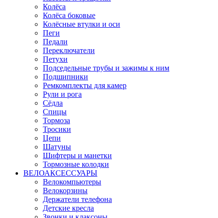
Колёса
Колёса боковые
Колёсные втулки и оси
Пеги
Педали
Переключатели
Петухи
Подседельные трубы и зажимы к ним
Подшипники
Ремкомплекты для камер
Рули и рога
Сёдла
Спицы
Тормоза
Тросики
Цепи
Шатуны
Шифтеры и манетки
Тормозные колодки
ВЕЛОАКСЕССУАРЫ
Велокомпьютеры
Велокорзины
Держатели телефона
Детские кресла
Звонки и клаксоны