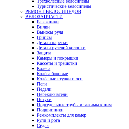
Трёхколёсные велосипеды
Туристические велосипеды
РЕМОНТ ВЕЛОСИПЕДОВ
ВЕЛОЗАПЧАСТИ
Багажники
Вилки
Выносы руля
Грипсы
Детали каретки
Детали рулевой колонки
Защита
Камеры и покрышки
Кассеты и трещотки
Колёса
Колёса боковые
Колёсные втулки и оси
Пеги
Педали
Переключатели
Петухи
Подседельные трубы и зажимы к ним
Подшипники
Ремкомплекты для камер
Рули и рога
Сёдла