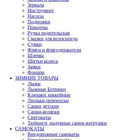
Зеркала
Инструмент
Насосы
Подножки
Прицепы
Ручка родительская
Смазки для велосипеда
Сумки
Фляги и флягодержатели
Шлемы
Щитки колеса
Замки
Фонари
ЗИМНИЕ ТОВАРЫ
Лыжи
Лыжные Ботинки
Клюшки хоккейные
Люльки-переноски
Санки детские
Санки-коляски
Снегокаты
Тюбинги, надувные санки-ватрушки
САМОКАТЫ
Внедорожные самокаты
Городские самокаты