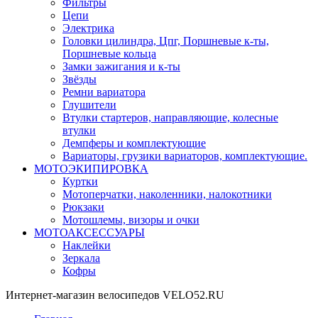
Фильтры
Цепи
Электрика
Головки цилиндра, Цпг, Поршневые к-ты,
Поршневые кольца
Замки зажигания и к-ты
Звёзды
Ремни вариатора
Глушители
Втулки стартеров, направляющие, колесные
втулки
Демпферы и комплектующие
Вариаторы, грузики вариаторов, комплектующие.
МОТОЭКИПИРОВКА
Куртки
Мотоперчатки, наколенники, налокотники
Рюкзаки
Мотошлемы, визоры и очки
МОТОАКСЕССУАРЫ
Наклейки
Зеркала
Кофры
Интернет-магазин велосипедов VELO52.RU