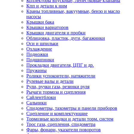
Коллекторы впускные, Лепестковые клапаны
Кпп и детали к ним
Краны топливные, вакуумные, бензо и масло
насосы
Крышки бака
Крышки вариаторов
Крышки двигателя и пробки
Облицовка, пластик, дуги, багажники
Оси и шпильки
Охлаждение
Подножки
Подшипники
Прокладки двигателя, ЦПГ и др.
Пружины
Ролики успокоители, натяжители
Рулевые валы и детали
Рули, ручки газа, резинки руля
Рычаги тормоза и сцепления
Сайлентблоки
Сальники
Спидометры, тахометры и панели приборов
Сцепление и комплектующие
Тормозные колодки и детали торм. систем
Трос газа, сцепления, спидометра
Фары, фонари, указатели поворотов