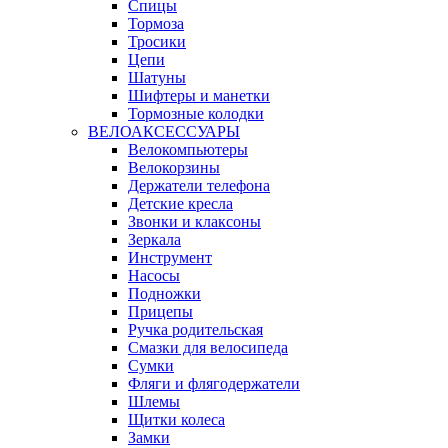
Спицы
Тормоза
Тросики
Цепи
Шатуны
Шифтеры и манетки
Тормозные колодки
ВЕЛОАКСЕССУАРЫ
Велокомпьютеры
Велокорзины
Держатели телефона
Детские кресла
Звонки и клаксоны
Зеркала
Инструмент
Насосы
Подножки
Прицепы
Ручка родительская
Смазки для велосипеда
Сумки
Фляги и флягодержатели
Шлемы
Щитки колеса
Замки