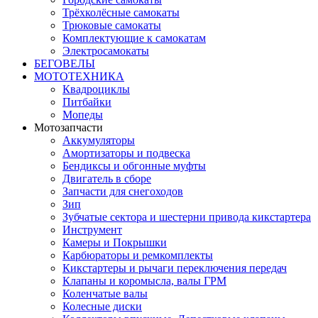
Трёхколёсные самокаты
Трюковые самокаты
Комплектующие к самокатам
Электросамокаты
БЕГОВЕЛЫ
МОТОТЕХНИКА
Квадроциклы
Питбайки
Мопеды
Мотозапчасти
Аккумуляторы
Амортизаторы и подвеска
Бендиксы и обгонные муфты
Двигатель в сборе
Запчасти для снегоходов
Зип
Зубчатые сектора и шестерни привода кикстартера
Инструмент
Камеры и Покрышки
Карбюраторы и ремкомплекты
Кикстартеры и рычаги переключения передач
Клапаны и коромысла, валы ГРМ
Коленчатые валы
Колесные диски