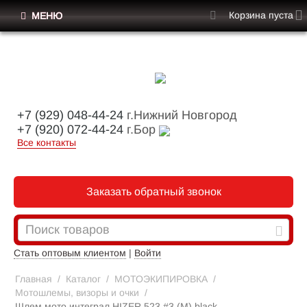
Корзина пуста
МЕНЮ
+7 (929) 048-44-24
г.Нижний Новгород
+7 (920) 072-44-24
г.Бор
Все контакты
Заказать обратный звонок
Стать оптовым клиентом
|
Войти
Главная
/
Каталог
/
МОТОЭКИПИРОВКА
/
Мотошлемы, визоры и очки
/
Шлем мото интеграл HIZER 523 #3 (M) black