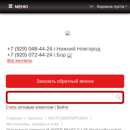
Корзина пуста
МЕНЮ
+7 (929) 048-44-24
г.Нижний Новгород
+7 (920) 072-44-24
г.Бор
Все контакты
Заказать обратный звонок
Стать оптовым клиентом
|
Войти
Главная
/
Каталог
/
МОТОЭКИПИРОВКА
/
Мотошлемы, визоры и очки
/
Шлем мото кроссовый HIZER B6197 (L) #5 black/yellow/white