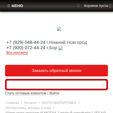
Корзина пуста
МЕНЮ
+7 (929) 048-44-24
г.Нижний Новгород
+7 (920) 072-44-24
г.Бор
Все контакты
Заказать обратный звонок
Стать оптовым клиентом
|
Войти
Главная
/
Каталог
/
МОТОЭКИПИРОВКА
/
Мотошлемы, визоры и очки
/
Шлем мото кроссовый MOTAX J желтый камуфляж L (53-54)