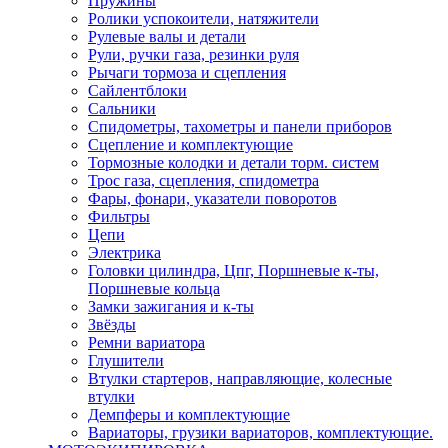
Пружины
Ролики успокоители, натяжители
Рулевые валы и детали
Рули, ручки газа, резинки руля
Рычаги тормоза и сцепления
Сайлентблоки
Сальники
Спидометры, тахометры и панели приборов
Сцепление и комплектующие
Тормозные колодки и детали торм. систем
Трос газа, сцепления, спидометра
Фары, фонари, указатели поворотов
Фильтры
Цепи
Электрика
Головки цилиндра, Цпг, Поршневые к-ты,
Поршневые кольца
Замки зажигания и к-ты
Звёзды
Ремни вариатора
Глушители
Втулки стартеров, направляющие, колесные
втулки
Демпферы и комплектующие
Вариаторы, грузики вариаторов, комплектующие.