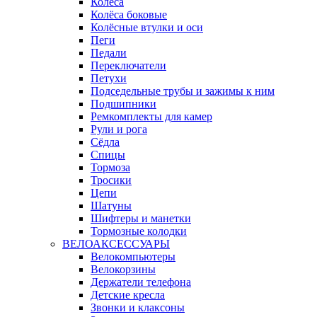
Колёса
Колёса боковые
Колёсные втулки и оси
Пеги
Педали
Переключатели
Петухи
Подседельные трубы и зажимы к ним
Подшипники
Ремкомплекты для камер
Рули и рога
Сёдла
Спицы
Тормоза
Тросики
Цепи
Шатуны
Шифтеры и манетки
Тормозные колодки
ВЕЛОАКСЕССУАРЫ
Велокомпьютеры
Велокорзины
Держатели телефона
Детские кресла
Звонки и клаксоны