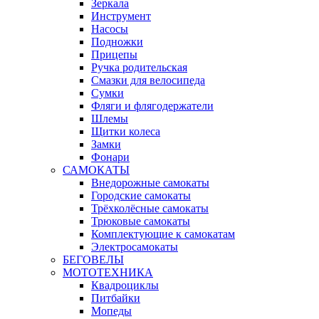
Зеркала
Инструмент
Насосы
Подножки
Прицепы
Ручка родительская
Смазки для велосипеда
Сумки
Фляги и флягодержатели
Шлемы
Щитки колеса
Замки
Фонари
САМОКАТЫ
Внедорожные самокаты
Городские самокаты
Трёхколёсные самокаты
Трюковые самокаты
Комплектующие к самокатам
Электросамокаты
БЕГОВЕЛЫ
МОТОТЕХНИКА
Квадроциклы
Питбайки
Мопеды