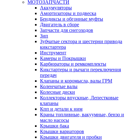
МОТОЗАПЧАСТИ
Аккумуляторы
Амортизаторы и подвеска
Бендиксы и обгонные муфты
Двигатель в сборе
Запчасти для снегоходов
Зип
Зубчатые сектора и шестерни привода
кикстартера
Инструмент
Камеры и Покрышки
Карбюраторы и ремкомплекты
Кикстартеры и рычаги переключения
передач
Клапаны и коромысла, валы ГРМ
Коленчатые валы
Колесные диски
Коллекторы впускные, Лепестковые
клапаны
Кпп и детали к ним
Краны топливные, вакуумные, бензо и
масло насосы
Крышки бака
Крышки вариаторов
Крышки двигателя и пробки