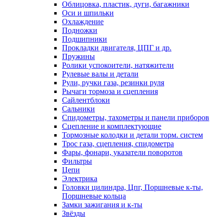
Облицовка, пластик, дуги, багажники
Оси и шпильки
Охлаждение
Подножки
Подшипники
Прокладки двигателя, ЦПГ и др.
Пружины
Ролики успокоители, натяжители
Рулевые валы и детали
Рули, ручки газа, резинки руля
Рычаги тормоза и сцепления
Сайлентблоки
Сальники
Спидометры, тахометры и панели приборов
Сцепление и комплектующие
Тормозные колодки и детали торм. систем
Трос газа, сцепления, спидометра
Фары, фонари, указатели поворотов
Фильтры
Цепи
Электрика
Головки цилиндра, Цпг, Поршневые к-ты,
Поршневые кольца
Замки зажигания и к-ты
Звёзды