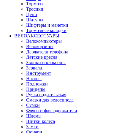
Тормоза
Тросики
Цепи
Шатуны
Шифтеры и манетки
Тормозные колодки
ВЕЛОАКСЕССУАРЫ
Велокомпьютеры
Велокорзины
Держатели телефона
Детские кресла
Звонки и клаксоны
Зеркала
Инструмент
Насосы
Подножки
Прицепы
Ручка родительская
Смазки для велосипеда
Сумки
Фляги и флягодержатели
Шлемы
Щитки колеса
Замки
Фонари