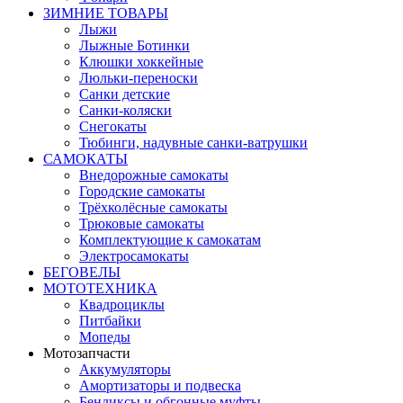
ЗИМНИЕ ТОВАРЫ
Лыжи
Лыжные Ботинки
Клюшки хоккейные
Люльки-переноски
Санки детские
Санки-коляски
Снегокаты
Тюбинги, надувные санки-ватрушки
САМОКАТЫ
Внедорожные самокаты
Городские самокаты
Трёхколёсные самокаты
Трюковые самокаты
Комплектующие к самокатам
Электросамокаты
БЕГОВЕЛЫ
МОТОТЕХНИКА
Квадроциклы
Питбайки
Мопеды
Мотозапчасти
Аккумуляторы
Амортизаторы и подвеска
Бендиксы и обгонные муфты