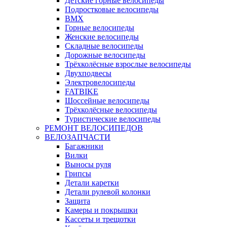
Детские горные велосипеды
Подростковые велосипеды
BMX
Горные велосипеды
Женские велосипеды
Складные велосипеды
Дорожные велосипеды
Трёхколёсные взрослые велосипеды
Двухподвесы
Электровелосипеды
FATBIKE
Шоссейные велосипеды
Трёхколёсные велосипеды
Туристические велосипеды
РЕМОНТ ВЕЛОСИПЕДОВ
ВЕЛОЗАПЧАСТИ
Багажники
Вилки
Выносы руля
Грипсы
Детали каретки
Детали рулевой колонки
Защита
Камеры и покрышки
Кассеты и трещотки