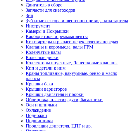
Двигатель в сборе
Запчасти для снегоходов
Зип
Зубчатые сектора и шестерни привода кикстартера
Инструмент
Камеры и Покрышки
Карбюраторы и ремкомплекты
Кикстартеры и рычаги переключения передач
Клапаны и коромысла, валы ГРМ
Коленчатые валы
Колесные диски
Коллекторы впускные, Лепестковые клапаны
Кпп и детали к ним
Краны топливные, вакуумные, бензо и масло
насосы
Крышки бака
Крышки вариаторов
Крышки двигателя и пробки
Облицовка, пластик, дуги, багажники
Оси и шпильки
Охлаждение
Подножки
Подшипники
Прокладки двигателя, ЦПГ и др.