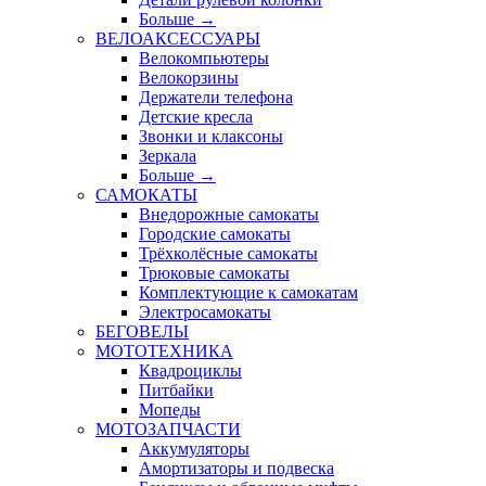
Больше
→
ВЕЛОАКСЕССУАРЫ
Велокомпьютеры
Велокорзины
Держатели телефона
Детские кресла
Звонки и клаксоны
Зеркала
Больше
→
САМОКАТЫ
Внедорожные самокаты
Городские самокаты
Трёхколёсные самокаты
Трюковые самокаты
Комплектующие к самокатам
Электросамокаты
БЕГОВЕЛЫ
МОТОТЕХНИКА
Квадроциклы
Питбайки
Мопеды
МОТОЗАПЧАСТИ
Аккумуляторы
Амортизаторы и подвеска