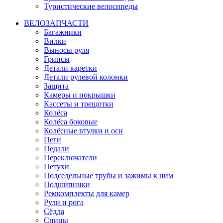
Туристические велосипеды
ВЕЛОЗАПЧАСТИ
Багажники
Вилки
Выносы руля
Грипсы
Детали каретки
Детали рулевой колонки
Защита
Камеры и покрышки
Кассеты и трещотки
Колёса
Колёса боковые
Колёсные втулки и оси
Пеги
Педали
Переключатели
Петухи
Подседельные трубы и зажимы к ним
Подшипники
Ремкомплекты для камер
Рули и рога
Сёдла
Спицы