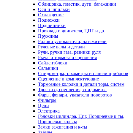
Облицовка, пластик, дуги, багажники
Оси и шпильки
Охлаждение
Подножки
Подшипники
Прокладки двигателя, ЦПГ и др.
Пружины
Ролики успокоители, натяжители
Рулевые валы и детали
Рули, ручки газа, резинки руля
Рычаги тормоза и сцепления
Сайлентблоки
Сальники
Спидометры, тахометры и панели приборов
Сцепление и комплектующие
Тормозные колодки и детали торм. систем
Трос газа, сцепления, спидометра
Фары, фонари, указатели поворотов
Фильтры
Цепи
Электрика
Головки цилиндра, Цпг, Поршневые к-ты,
Поршневые кольца
Замки зажигания и к-ты
Звёзды