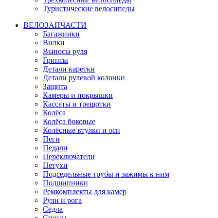
Туристические велосипеды
ВЕЛОЗАПЧАСТИ
Багажники
Вилки
Выносы руля
Грипсы
Детали каретки
Детали рулевой колонки
Защита
Камеры и покрышки
Кассеты и трещотки
Колёса
Колёса боковые
Колёсные втулки и оси
Пеги
Педали
Переключатели
Петухи
Подседельные трубы и зажимы к ним
Подшипники
Ремкомплекты для камер
Рули и рога
Сёдла
Спицы