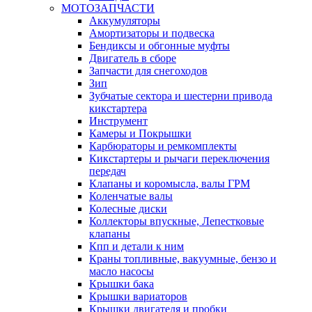
МОТОЗАПЧАСТИ
Аккумуляторы
Амортизаторы и подвеска
Бендиксы и обгонные муфты
Двигатель в сборе
Запчасти для снегоходов
Зип
Зубчатые сектора и шестерни привода
кикстартера
Инструмент
Камеры и Покрышки
Карбюраторы и ремкомплекты
Кикстартеры и рычаги переключения
передач
Клапаны и коромысла, валы ГРМ
Коленчатые валы
Колесные диски
Коллекторы впускные, Лепестковые
клапаны
Кпп и детали к ним
Краны топливные, вакуумные, бензо и
масло насосы
Крышки бака
Крышки вариаторов
Крышки двигателя и пробки