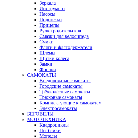
Зеркала
Инструмент
Насосы
Подножки
Прицепы
Ручка родительская
Смазки для велосипеда
Сумки
Фляги и флягодержатели
Шлемы
Щитки колеса
Замки
Фонари
САМОКАТЫ
Внедорожные самокаты
Городские самокаты
Трёхколёсные самокаты
Трюковые самокаты
Комплектующие к самокатам
Электросамокаты
БЕГОВЕЛЫ
МОТОТЕХНИКА
Квадроциклы
Питбайки
Мопеды