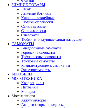
Фонари
ЗИМНИЕ ТОВАРЫ
Лыжи
Лыжные Ботинки
Клюшки хоккейные
Люльки-переноски
Санки детские
Санки-коляски
Снегокаты
Тюбинги, надувные санки-ватрушки
САМОКАТЫ
Внедорожные самокаты
Городские самокаты
Трёхколёсные самокаты
Трюковые самокаты
Комплектующие к самокатам
Электросамокаты
БЕГОВЕЛЫ
МОТОТЕХНИКА
Квадроциклы
Питбайки
Мопеды
Мотозапчасти
Аккумуляторы
Амортизаторы и подвеска