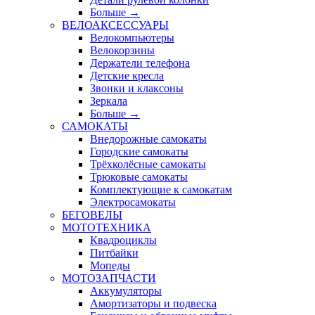
Больше
→
ВЕЛОАКСЕССУАРЫ
Велокомпьютеры
Велокорзины
Держатели телефона
Детские кресла
Звонки и клаксоны
Зеркала
Больше
→
САМОКАТЫ
Внедорожные самокаты
Городские самокаты
Трёхколёсные самокаты
Трюковые самокаты
Комплектующие к самокатам
Электросамокаты
БЕГОВЕЛЫ
МОТОТЕХНИКА
Квадроциклы
Питбайки
Мопеды
МОТОЗАПЧАСТИ
Аккумуляторы
Амортизаторы и подвеска