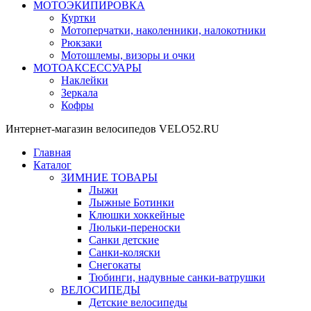
МОТОЭКИПИРОВКА
Куртки
Мотоперчатки, наколенники, налокотники
Рюкзаки
Мотошлемы, визоры и очки
МОТОАКСЕССУАРЫ
Наклейки
Зеркала
Кофры
Интернет-магазин велосипедов VELO52.RU
Главная
Каталог
ЗИМНИЕ ТОВАРЫ
Лыжи
Лыжные Ботинки
Клюшки хоккейные
Люльки-переноски
Санки детские
Санки-коляски
Снегокаты
Тюбинги, надувные санки-ватрушки
ВЕЛОСИПЕДЫ
Детские велосипеды