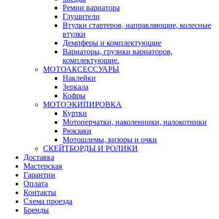
Ремни вариатора
Глушители
Втулки стартеров, направляющие, колесные
втулки
Демпферы и комплектующие
Вариаторы, грузики вариаторов,
комплектующие.
МОТОАКСЕССУАРЫ
Наклейки
Зеркала
Кофры
МОТОЭКИПИРОВКА
Куртки
Мотоперчатки, наколенники, налокотники
Рюкзаки
Мотошлемы, визоры и очки
СКЕЙТБОРДЫ И РОЛИКИ
Доставка
Мастерская
Гарантии
Оплата
Контакты
Схема проезда
Бренды