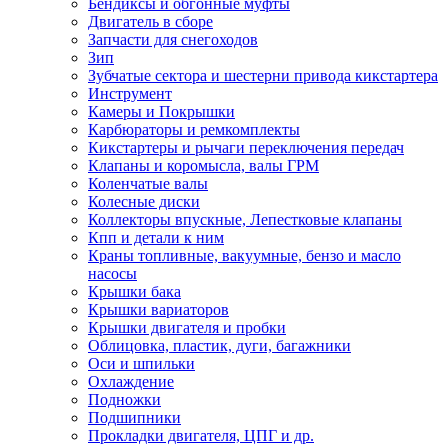
Бендиксы и обгонные муфты
Двигатель в сборе
Запчасти для снегоходов
Зип
Зубчатые сектора и шестерни привода кикстартера
Инструмент
Камеры и Покрышки
Карбюраторы и ремкомплекты
Кикстартеры и рычаги переключения передач
Клапаны и коромысла, валы ГРМ
Коленчатые валы
Колесные диски
Коллекторы впускные, Лепестковые клапаны
Кпп и детали к ним
Краны топливные, вакуумные, бензо и масло
насосы
Крышки бака
Крышки вариаторов
Крышки двигателя и пробки
Облицовка, пластик, дуги, багажники
Оси и шпильки
Охлаждение
Подножки
Подшипники
Прокладки двигателя, ЦПГ и др.