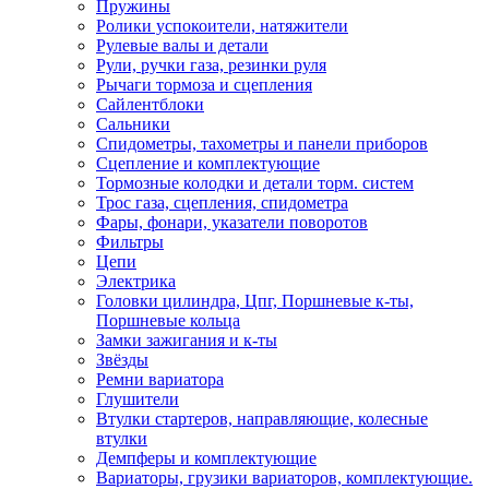
Пружины
Ролики успокоители, натяжители
Рулевые валы и детали
Рули, ручки газа, резинки руля
Рычаги тормоза и сцепления
Сайлентблоки
Сальники
Спидометры, тахометры и панели приборов
Сцепление и комплектующие
Тормозные колодки и детали торм. систем
Трос газа, сцепления, спидометра
Фары, фонари, указатели поворотов
Фильтры
Цепи
Электрика
Головки цилиндра, Цпг, Поршневые к-ты,
Поршневые кольца
Замки зажигания и к-ты
Звёзды
Ремни вариатора
Глушители
Втулки стартеров, направляющие, колесные
втулки
Демпферы и комплектующие
Вариаторы, грузики вариаторов, комплектующие.