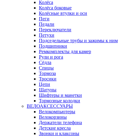
Колёса
Колёса боковые
Колёсные втулки и оси
Пеги
Педали
Переключатели
Петухи
Подседельные трубы и зажимы к ним
Подшипники
Ремкомплекты для камер
Рули и рога
Сёдла
Спицы
Тормоза
Тросики
Цепи
Шатуны
Шифтеры и манетки
Тормозные колодки
ВЕЛОАКСЕССУАРЫ
Велокомпьютеры
Велокорзины
Держатели телефона
Детские кресла
Звонки и клаксоны