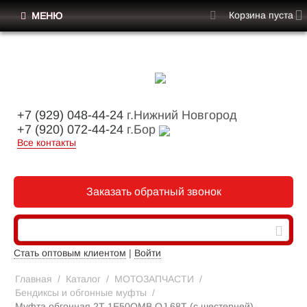
Корзина пуста
МЕНЮ
+7 (929) 048-44-24
г.Нижний Новгород
+7 (920) 072-44-24
г.Бор
Все контакты
Заказать обратный звонок
Стать оптовым клиентом
|
Войти
Главная
/
Каталог
/
МОТОЗАПЧАСТИ
/
Бендиксы и обгонные муфты
/
Муфта обгонная 2Т 1E50QMB,QJ 68T (с шестерней)