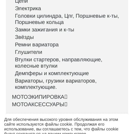
Цепи
Электрика
Головки цилиндра, Цпг, Поршневые к-ты,
Поршневые кольца
Замки зажигания и к-ты
Звёзды
Ремни вариатора
Глушители
Втулки стартеров, направляющие,
колесные втулки
Демпферы и комплектующие
Вариаторы, грузики вариаторов,
комплектующие.
МОТОЭКИПИРОВКА
МОТОАКСЕССУАРЫ
Для обеспечения высокого уровня обслуживания на этом
Интернет-магазин велосипедов VELO52.RU
сайте используются файлы cookie. Продолжая его
использование, вы соглашаетесь с тем, что файлы cookie
будут сохраняться на вашем компьютере.