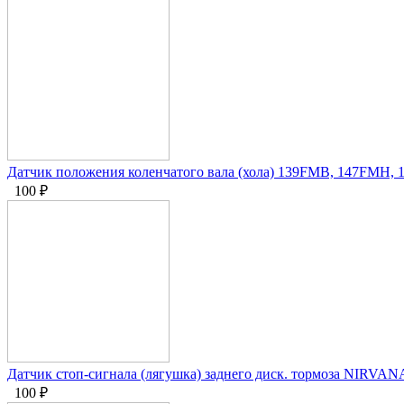
Датчик положения коленчатого вала (хола) 139FMB, 147FMH,
100
₽
Датчик стоп-сигнала (лягушка) заднего диск. тормоза NIR
100
₽