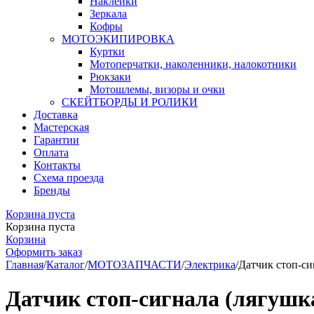
Наклейки
Зеркала
Кофры
МОТОЭКИПИРОВКА
Куртки
Мотоперчатки, наколенники, налокотники
Рюкзаки
Мотошлемы, визоры и очки
СКЕЙТБОРДЫ И РОЛИКИ
Доставка
Мастерская
Гарантии
Оплата
Контакты
Схема проезда
Бренды
Корзина пуста
Корзина пуста
Корзина
Оформить заказ
Главная
/
Каталог
/
МОТОЗАПЧАСТИ
/
Электрика
/
Датчик стоп-си
Датчик стоп-сигнала (лягушк