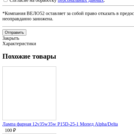
Согласие на обработку
персональных данных
.
*Компания ВЕЛО52 оставляет за собой право отказать в предос
неоправданно занижена.
Отправить
Закрыть
Характеристики
Похожие товары
Лампа фарная 12v35w35w P15D-25-1 Мопед Alpha/Delta
100
₽