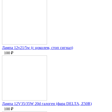
Лампа 12v21/5w (с цоколем, стоп сигнал)
100
₽
Лампа 12V35/35W 20d галоген (фара DELTA, Z50R)
100
₽