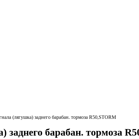
гнала (лягушка) заднего барабан. тормоза R50,STORM
а) заднего барабан. тормоза 