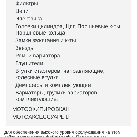
Фильтры
Цепи
Электрика
Головки цилиндра, Цпг, Поршневые к-ты,
Поршневые кольца
Замки зажигания и к-ты
Звёзды
Ремни вариатора
Глушители
Втулки стартеров, направляющие,
колесные втулки
Демпферы и комплектующие
Вариаторы, грузики вариаторов,
комплектующие.
МОТОЭКИПИРОВКА
МОТОАКСЕССУАРЫ
Для обеспечения высокого уровня обслуживания на этом
Интернет-магазин велосипедов VELO52.RU
сайте используются файлы cookie. Продолжая его