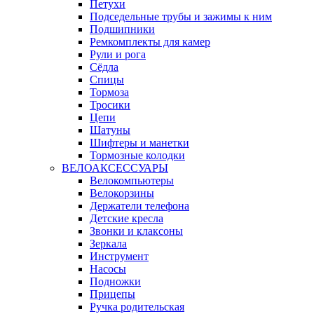
Петухи
Подседельные трубы и зажимы к ним
Подшипники
Ремкомплекты для камер
Рули и рога
Сёдла
Спицы
Тормоза
Тросики
Цепи
Шатуны
Шифтеры и манетки
Тормозные колодки
ВЕЛОАКСЕССУАРЫ
Велокомпьютеры
Велокорзины
Держатели телефона
Детские кресла
Звонки и клаксоны
Зеркала
Инструмент
Насосы
Подножки
Прицепы
Ручка родительская