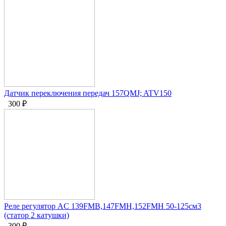
Датчик переключения передач 157QMJ; ATV150
300
₽
Реле регулятор AC 139FMB,147FMH,152FMH 50-125см3
(статор 2 катушки)
300
₽