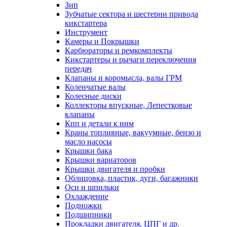
Зип
Зубчатые сектора и шестерни привода
кикстартера
Инструмент
Камеры и Покрышки
Карбюраторы и ремкомплекты
Кикстартеры и рычаги переключения
передач
Клапаны и коромысла, валы ГРМ
Коленчатые валы
Колесные диски
Коллекторы впускные, Лепестковые
клапаны
Кпп и детали к ним
Краны топливные, вакуумные, бензо и
масло насосы
Крышки бака
Крышки вариаторов
Крышки двигателя и пробки
Облицовка, пластик, дуги, багажники
Оси и шпильки
Охлаждение
Подножки
Подшипники
Прокладки двигателя, ЦПГ и др.