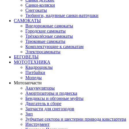
Санки-коляски
Снегокаты
Тюбинги, надувные санки-ватрушки
САМОКАТЫ
Внедорожные самокаты
Городские самокаты
Трёхколёсные самокаты
Трюковые самокаты
Комплектующие к самокатам
Электросамокаты
БЕГОВЕЛЫ
МОТОТЕХНИКА
Квадроциклы
Питбайки
Мопеды
Мотозапчасти
Аккумуляторы
Амортизаторы и подвеска
Бендиксы и обгонные муфты
Двигатель в сборе
Запчасти для снегоходов
Зип
Зубчатые сектора и шестерни привода кикстартера
Инструмент