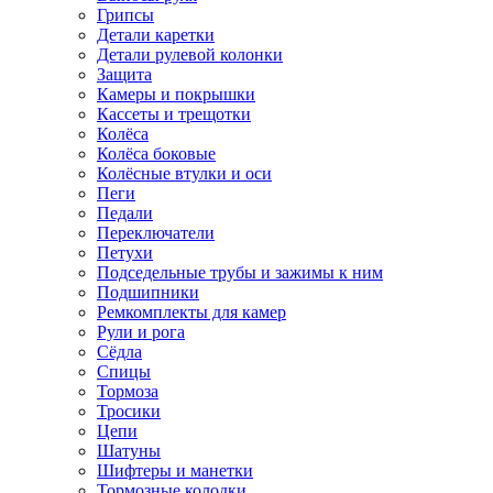
Грипсы
Детали каретки
Детали рулевой колонки
Защита
Камеры и покрышки
Кассеты и трещотки
Колёса
Колёса боковые
Колёсные втулки и оси
Пеги
Педали
Переключатели
Петухи
Подседельные трубы и зажимы к ним
Подшипники
Ремкомплекты для камер
Рули и рога
Сёдла
Спицы
Тормоза
Тросики
Цепи
Шатуны
Шифтеры и манетки
Тормозные колодки