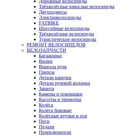
Дорожные велосипеды
Трёхколёсные взрослые велосипеды
Двухподвесы
Электровелосипеды
FATBIKE
Шоссейные велосипеды
Трёхколёсные велосипеды
Туристические велосипеды
РЕМОНТ ВЕЛОСИПЕДОВ
ВЕЛОЗАПЧАСТИ
Багажники
Вилки
Выносы руля
Грипсы
Детали каретки
Детали рулевой колонки
Защита
Камеры и покрышки
Кассеты и трещотки
Колёса
Колёса боковые
Колёсные втулки и оси
Пеги
Педали
Переключатели