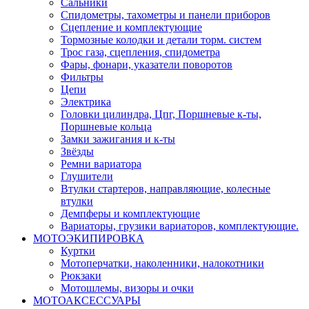
Сальники
Спидометры, тахометры и панели приборов
Сцепление и комплектующие
Тормозные колодки и детали торм. систем
Трос газа, сцепления, спидометра
Фары, фонари, указатели поворотов
Фильтры
Цепи
Электрика
Головки цилиндра, Цпг, Поршневые к-ты,
Поршневые кольца
Замки зажигания и к-ты
Звёзды
Ремни вариатора
Глушители
Втулки стартеров, направляющие, колесные
втулки
Демпферы и комплектующие
Вариаторы, грузики вариаторов, комплектующие.
МОТОЭКИПИРОВКА
Куртки
Мотоперчатки, наколенники, налокотники
Рюкзаки
Мотошлемы, визоры и очки
МОТОАКСЕССУАРЫ