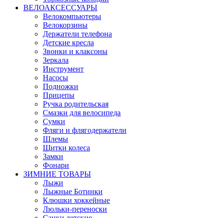
ВЕЛОАКСЕССУАРЫ
Велокомпьютеры
Велокорзины
Держатели телефона
Детские кресла
Звонки и клаксоны
Зеркала
Инструмент
Насосы
Подножки
Прицепы
Ручка родительская
Смазки для велосипеда
Сумки
Фляги и флягодержатели
Шлемы
Щитки колеса
Замки
Фонари
ЗИМНИЕ ТОВАРЫ
Лыжи
Лыжные Ботинки
Клюшки хоккейные
Люльки-переноски
Санки детские