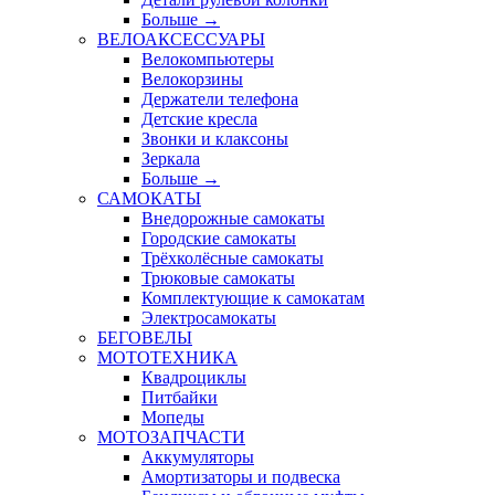
Больше
→
ВЕЛОАКСЕССУАРЫ
Велокомпьютеры
Велокорзины
Держатели телефона
Детские кресла
Звонки и клаксоны
Зеркала
Больше
→
САМОКАТЫ
Внедорожные самокаты
Городские самокаты
Трёхколёсные самокаты
Трюковые самокаты
Комплектующие к самокатам
Электросамокаты
БЕГОВЕЛЫ
МОТОТЕХНИКА
Квадроциклы
Питбайки
Мопеды
МОТОЗАПЧАСТИ
Аккумуляторы
Амортизаторы и подвеска