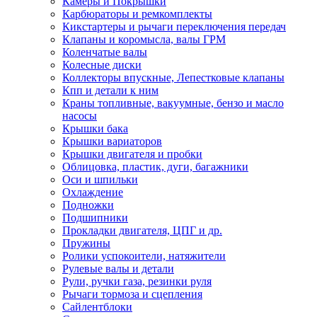
Камеры и Покрышки
Карбюраторы и ремкомплекты
Кикстартеры и рычаги переключения передач
Клапаны и коромысла, валы ГРМ
Коленчатые валы
Колесные диски
Коллекторы впускные, Лепестковые клапаны
Кпп и детали к ним
Краны топливные, вакуумные, бензо и масло
насосы
Крышки бака
Крышки вариаторов
Крышки двигателя и пробки
Облицовка, пластик, дуги, багажники
Оси и шпильки
Охлаждение
Подножки
Подшипники
Прокладки двигателя, ЦПГ и др.
Пружины
Ролики успокоители, натяжители
Рулевые валы и детали
Рули, ручки газа, резинки руля
Рычаги тормоза и сцепления
Сайлентблоки