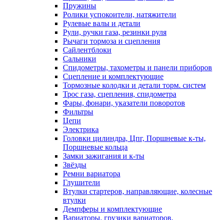
Пружины
Ролики успокоители, натяжители
Рулевые валы и детали
Рули, ручки газа, резинки руля
Рычаги тормоза и сцепления
Сайлентблоки
Сальники
Спидометры, тахометры и панели приборов
Сцепление и комплектующие
Тормозные колодки и детали торм. систем
Трос газа, сцепления, спидометра
Фары, фонари, указатели поворотов
Фильтры
Цепи
Электрика
Головки цилиндра, Цпг, Поршневые к-ты,
Поршневые кольца
Замки зажигания и к-ты
Звёзды
Ремни вариатора
Глушители
Втулки стартеров, направляющие, колесные
втулки
Демпферы и комплектующие
Вариаторы, грузики вариаторов,