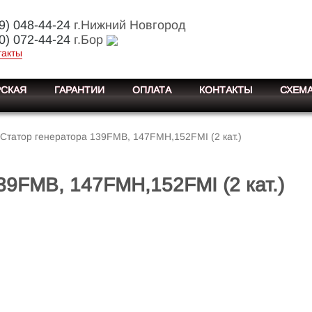
9) 048-44-24
г.Нижний Новгород
0) 072-44-24
г.Бор
такты
СКАЯ
ГАРАНТИИ
ОПЛАТА
КОНТАКТЫ
СХЕМА
Статор генератора 139FMB, 147FMH,152FMI (2 кат.)
39FMB, 147FMH,152FMI (2 кат.)