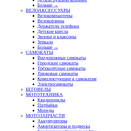
Больше
→
ВЕЛОАКСЕССУАРЫ
Велокомпьютеры
Велокорзины
Держатели телефона
Детские кресла
Звонки и клаксоны
Зеркала
Больше
→
САМОКАТЫ
Внедорожные самокаты
Городские самокаты
Трёхколёсные самокаты
Трюковые самокаты
Комплектующие к самокатам
Электросамокаты
БЕГОВЕЛЫ
МОТОТЕХНИКА
Квадроциклы
Питбайки
Мопеды
МОТОЗАПЧАСТИ
Аккумуляторы
Амортизаторы и подвеска