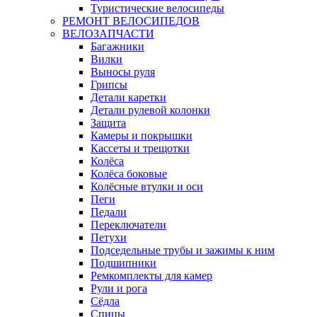
Туристические велосипеды
РЕМОНТ ВЕЛОСИПЕДОВ
ВЕЛОЗАПЧАСТИ
Багажники
Вилки
Выносы руля
Грипсы
Детали каретки
Детали рулевой колонки
Защита
Камеры и покрышки
Кассеты и трещотки
Колёса
Колёса боковые
Колёсные втулки и оси
Пеги
Педали
Переключатели
Петухи
Подседельные трубы и зажимы к ним
Подшипники
Ремкомплекты для камер
Рули и рога
Сёдла
Спицы