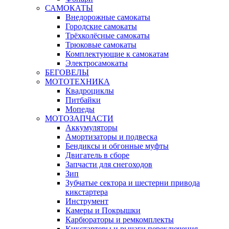
САМОКАТЫ
Внедорожные самокаты
Городские самокаты
Трёхколёсные самокаты
Трюковые самокаты
Комплектующие к самокатам
Электросамокаты
БЕГОВЕЛЫ
МОТОТЕХНИКА
Квадроциклы
Питбайки
Мопеды
МОТОЗАПЧАСТИ
Аккумуляторы
Амортизаторы и подвеска
Бендиксы и обгонные муфты
Двигатель в сборе
Запчасти для снегоходов
Зип
Зубчатые сектора и шестерни привода
кикстартера
Инструмент
Камеры и Покрышки
Карбюраторы и ремкомплекты
Кикстартеры и рычаги переключения