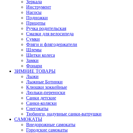
Зеркала
Инструмент
Насосы
Подножки
Прицепы
Ручка родительская
Смазки для велосипеда
Сумки
Фляги и флягодержатели
Шлемы
Щитки колеса
Замки
Фонари
ЗИМНИЕ ТОВАРЫ
Лыжи
Лыжные Ботинки
Клюшки хоккейные
Люльки-переноски
Санки детские
Санки-коляски
Снегокаты
Тюбинги, надувные санки-ватрушки
САМОКАТЫ
Внедорожные самокаты
Городские самокаты