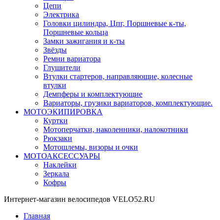
Цепи
Электрика
Головки цилиндра, Цпг, Поршневые к-ты,
Поршневые кольца
Замки зажигания и к-ты
Звёзды
Ремни вариатора
Глушители
Втулки стартеров, направляющие, колесные
втулки
Демпферы и комплектующие
Вариаторы, грузики вариаторов, комплектующие.
МОТОЭКИПИРОВКА
Куртки
Мотоперчатки, наколенники, налокотники
Рюкзаки
Мотошлемы, визоры и очки
МОТОАКСЕССУАРЫ
Наклейки
Зеркала
Кофры
Интернет-магазин велосипедов VELO52.RU
Главная