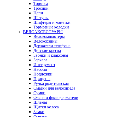
Тормоза
Тросики
Цепи
Шатуны
Шифтеры и манетки
Тормозные колодки
ВЕЛОАКСЕССУАРЫ
Велокомпьютеры
Велокорзины
Держатели телефона
Детские кресла
Звонки и клаксоны
Зеркала
Инструмент
Насосы
Подножки
Прицепы
Ручка родительская
Смазки для велосипеда
Сумки
Фляги и флягодержатели
Шлемы
Щитки колеса
Замки
Фонари