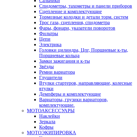
Сальники
Спидометры, тахометры и панели приборов
Сцепление и комплектующие
Тормозные колодки и детали торм. систем
Трос газа, сцепления, спидометра
Фары, фонари, указатели поворотов
Фильтры
Цепи
Электрика
Головки цилиндра, Цпг, Поршневые к-ты,
Поршневые кольца
Замки зажигания и к-ты
Звёзды
Ремни вариатора
Глушители
Втулки стартеров, направляющие, колесные
втулки
Демпферы и комплектующие
Вариаторы, грузики вариаторов,
комплектующие.
МОТОАКСЕССУАРЫ
Наклейки
Зеркала
Кофры
МОТОЭКИПИРОВКА