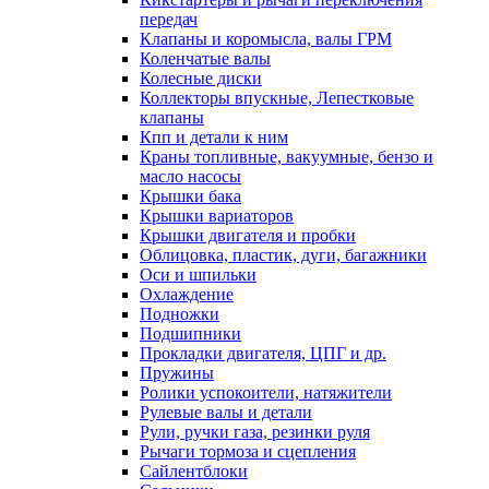
передач
Клапаны и коромысла, валы ГРМ
Коленчатые валы
Колесные диски
Коллекторы впускные, Лепестковые
клапаны
Кпп и детали к ним
Краны топливные, вакуумные, бензо и
масло насосы
Крышки бака
Крышки вариаторов
Крышки двигателя и пробки
Облицовка, пластик, дуги, багажники
Оси и шпильки
Охлаждение
Подножки
Подшипники
Прокладки двигателя, ЦПГ и др.
Пружины
Ролики успокоители, натяжители
Рулевые валы и детали
Рули, ручки газа, резинки руля
Рычаги тормоза и сцепления
Сайлентблоки