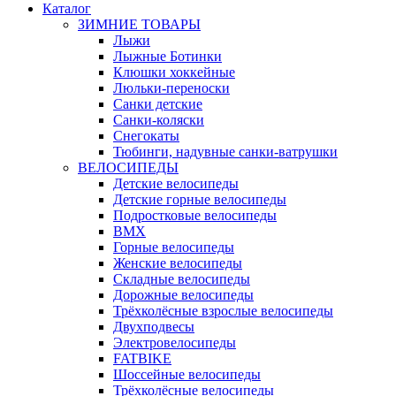
Каталог
ЗИМНИЕ ТОВАРЫ
Лыжи
Лыжные Ботинки
Клюшки хоккейные
Люльки-переноски
Санки детские
Санки-коляски
Снегокаты
Тюбинги, надувные санки-ватрушки
ВЕЛОСИПЕДЫ
Детские велосипеды
Детские горные велосипеды
Подростковые велосипеды
BMX
Горные велосипеды
Женские велосипеды
Складные велосипеды
Дорожные велосипеды
Трёхколёсные взрослые велосипеды
Двухподвесы
Электровелосипеды
FATBIKE
Шоссейные велосипеды
Трёхколёсные велосипеды