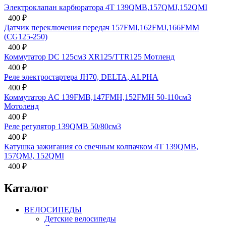
Электроклапан карбюратора 4Т 139QMB,157QMJ,152QMI
400
₽
Датчик переключения передач 157FMI,162FMJ,166FMM
(CG125-250)
400
₽
Коммутатор DC 125см3 XR125/TTR125 Мотленд
400
₽
Реле электростартера JH70, DELTA, ALPHA
400
₽
Коммутатор AC 139FMB,147FMH,152FMH 50-110см3
Мотоленд
400
₽
Реле регулятор 139QMB 50/80см3
400
₽
Катушка зажигания со свечным колпачком 4Т 139QMB,
157QMJ, 152QMI
400
₽
Каталог
ВЕЛОСИПЕДЫ
Детские велосипеды