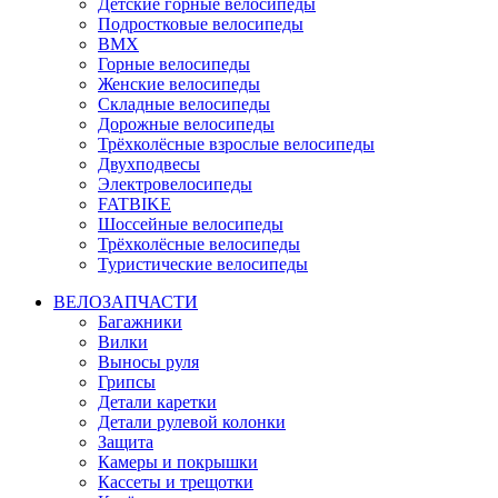
Детские горные велосипеды
Подростковые велосипеды
BMX
Горные велосипеды
Женские велосипеды
Складные велосипеды
Дорожные велосипеды
Трёхколёсные взрослые велосипеды
Двухподвесы
Электровелосипеды
FATBIKE
Шоссейные велосипеды
Трёхколёсные велосипеды
Туристические велосипеды
ВЕЛОЗАПЧАСТИ
Багажники
Вилки
Выносы руля
Грипсы
Детали каретки
Детали рулевой колонки
Защита
Камеры и покрышки
Кассеты и трещотки