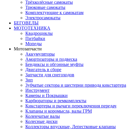
Трёхколёсные самокаты
Трюковые самокаты
Комплектующие к самокатам
Электросамокаты
БЕГОВЕЛЫ
МОТОТЕХНИКА
Квадроциклы
Питбайки
Мопеды
Мотозапчасти
Аккумуляторы
Амортизаторы и подвеска
Бендиксы и обгонные муфты
Двигатель в сборе
Запчасти для снегоходов
Зип
Зубчатые сектора и шестерни привода кикстартера
Инструмент
Камеры и Покрышки
Карбюраторы и ремкомплекты
Кикстартеры и рычаги переключения передач
Клапаны и коромысла, валы ГРМ
Коленчатые валы
Колесные диски
Коллекторы впускные, Лепестковые клапаны