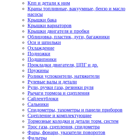
Кпп и детали к ним
Краны топливные, вакуумные, бензо и масло
насосы
Крышки бака
Крышки вариаторов
Крышки двигателя и пробки
Облицовка, пластик, дуги, багажники
Оси и шпильки
Охлаждение
Подножки
Подшипники
Прокладки двигателя, ЦПГ и др.
Пружины
Ролики успокоители, натяжители
Рулевые валы и детали
Рули, ручки газа, резинки руля
Рычаги тормоза и сцепления
Сайлентблоки
Сальники
Спидометры, тахометры и панели приборов
Сцепление и комплектующие
Тормозные колодки и детали торм. систем
Трос газа, сцепления, спидометра
Фары, фонари, указатели поворотов
Фильтры