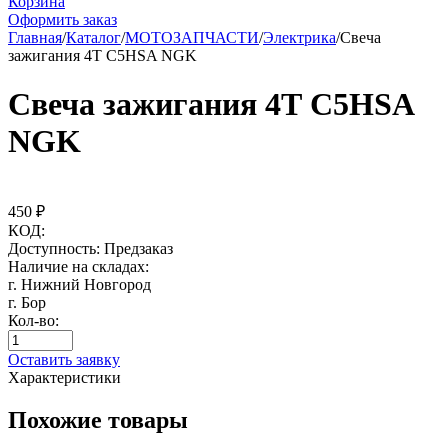
Корзина
Оформить заказ
Главная
/
Каталог
/
МОТОЗАПЧАСТИ
/
Электрика
/
Свеча
зажигания 4Т C5HSA NGK
Свеча зажигания 4Т C5HSA
NGK
450
₽
КОД:
Доступность:
Предзаказ
Наличие на складах:
г. Нижний Новгород
г. Бор
Кол-во:
Оставить заявку
Характеристики
Похожие товары