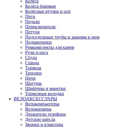
Колёса
Колёса боковые
Колёсные втулки и оси
Пеги
Педали
Переключатели
Петухи
Подседельные трубы и зажимы к ним
Подшипники
Ремкомплекты для камер
Рули и рога
Сёдла
Спицы
Тормоза
Тросики
Цепи
Шатуны
Шифтеры и манетки
Тормозные колодки
ВЕЛОАКСЕССУАРЫ
Велокомпьютеры
Велокорзины
Держатели телефона
Детские кресла
Звонки и клаксоны