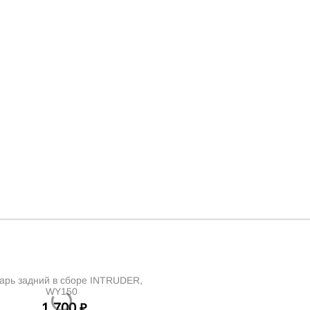
арь задний в сборе INTRUDER,
WY150
1 700
₽