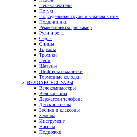
Переключатели
Петухи
Подседельные трубы и зажимы к ним
Подшипники
Ремкомплекты для камер
Рули и рога
Сёдла
Спицы
Тормоза
Тросики
Цепи
Шатуны
Шифтеры и манетки
Тормозные колодки
ВЕЛОАКСЕССУАРЫ
Велокомпьютеры
Велокорзины
Держатели телефона
Детские кресла
Звонки и клаксоны
Зеркала
Инструмент
Насосы
Подножки