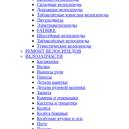
Складные велосипеды
Дорожные велосипеды
Трёхколёсные взрослые велосипеды
Двухподвесы
Электровелосипеды
FATBIKE
Шоссейные велосипеды
Трёхколёсные велосипеды
Туристические велосипеды
РЕМОНТ ВЕЛОСИПЕДОВ
ВЕЛОЗАПЧАСТИ
Багажники
Вилки
Выносы руля
Грипсы
Детали каретки
Детали рулевой колонки
Защита
Камеры и покрышки
Кассеты и трещотки
Колёса
Колёса боковые
Колёсные втулки и оси
Пеги
Педали