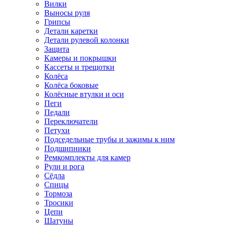
Вилки
Выносы руля
Грипсы
Детали каретки
Детали рулевой колонки
Защита
Камеры и покрышки
Кассеты и трещотки
Колёса
Колёса боковые
Колёсные втулки и оси
Пеги
Педали
Переключатели
Петухи
Подседельные трубы и зажимы к ним
Подшипники
Ремкомплекты для камер
Рули и рога
Сёдла
Спицы
Тормоза
Тросики
Цепи
Шатуны