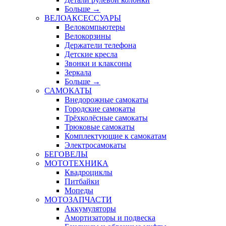
Больше
→
ВЕЛОАКСЕССУАРЫ
Велокомпьютеры
Велокорзины
Держатели телефона
Детские кресла
Звонки и клаксоны
Зеркала
Больше
→
САМОКАТЫ
Внедорожные самокаты
Городские самокаты
Трёхколёсные самокаты
Трюковые самокаты
Комплектующие к самокатам
Электросамокаты
БЕГОВЕЛЫ
МОТОТЕХНИКА
Квадроциклы
Питбайки
Мопеды
МОТОЗАПЧАСТИ
Аккумуляторы
Амортизаторы и подвеска