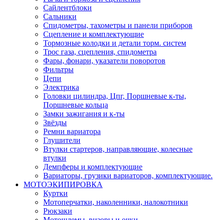
Сайлентблоки
Сальники
Спидометры, тахометры и панели приборов
Сцепление и комплектующие
Тормозные колодки и детали торм. систем
Трос газа, сцепления, спидометра
Фары, фонари, указатели поворотов
Фильтры
Цепи
Электрика
Головки цилиндра, Цпг, Поршневые к-ты,
Поршневые кольца
Замки зажигания и к-ты
Звёзды
Ремни вариатора
Глушители
Втулки стартеров, направляющие, колесные
втулки
Демпферы и комплектующие
Вариаторы, грузики вариаторов, комплектующие.
МОТОЭКИПИРОВКА
Куртки
Мотоперчатки, наколенники, налокотники
Рюкзаки
Мотошлемы, визоры и очки