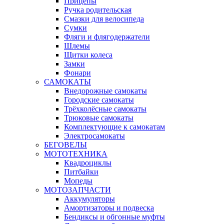
Прицепы
Ручка родительская
Смазки для велосипеда
Сумки
Фляги и флягодержатели
Шлемы
Щитки колеса
Замки
Фонари
САМОКАТЫ
Внедорожные самокаты
Городские самокаты
Трёхколёсные самокаты
Трюковые самокаты
Комплектующие к самокатам
Электросамокаты
БЕГОВЕЛЫ
МОТОТЕХНИКА
Квадроциклы
Питбайки
Мопеды
МОТОЗАПЧАСТИ
Аккумуляторы
Амортизаторы и подвеска
Бендиксы и обгонные муфты