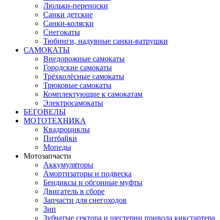
Люльки-переноски
Санки детские
Санки-коляски
Снегокаты
Тюбинги, надувные санки-ватрушки
САМОКАТЫ
Внедорожные самокаты
Городские самокаты
Трёхколёсные самокаты
Трюковые самокаты
Комплектующие к самокатам
Электросамокаты
БЕГОВЕЛЫ
МОТОТЕХНИКА
Квадроциклы
Питбайки
Мопеды
Мотозапчасти
Аккумуляторы
Амортизаторы и подвеска
Бендиксы и обгонные муфты
Двигатель в сборе
Запчасти для снегоходов
Зип
Зубчатые сектора и шестерни привода кикстартера