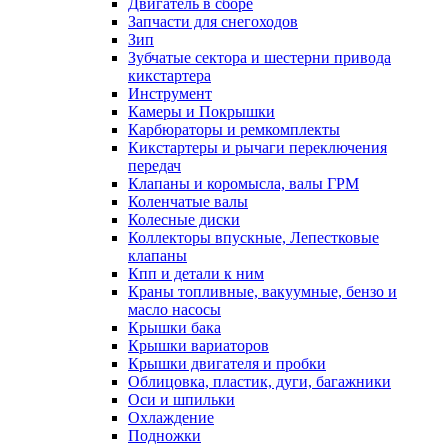
Двигатель в сборе
Запчасти для снегоходов
Зип
Зубчатые сектора и шестерни привода
кикстартера
Инструмент
Камеры и Покрышки
Карбюраторы и ремкомплекты
Кикстартеры и рычаги переключения
передач
Клапаны и коромысла, валы ГРМ
Коленчатые валы
Колесные диски
Коллекторы впускные, Лепестковые
клапаны
Кпп и детали к ним
Краны топливные, вакуумные, бензо и
масло насосы
Крышки бака
Крышки вариаторов
Крышки двигателя и пробки
Облицовка, пластик, дуги, багажники
Оси и шпильки
Охлаждение
Подножки