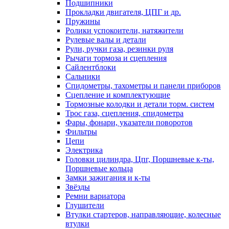
Подшипники
Прокладки двигателя, ЦПГ и др.
Пружины
Ролики успокоители, натяжители
Рулевые валы и детали
Рули, ручки газа, резинки руля
Рычаги тормоза и сцепления
Сайлентблоки
Сальники
Спидометры, тахометры и панели приборов
Сцепление и комплектующие
Тормозные колодки и детали торм. систем
Трос газа, сцепления, спидометра
Фары, фонари, указатели поворотов
Фильтры
Цепи
Электрика
Головки цилиндра, Цпг, Поршневые к-ты,
Поршневые кольца
Замки зажигания и к-ты
Звёзды
Ремни вариатора
Глушители
Втулки стартеров, направляющие, колесные
втулки