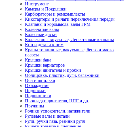
Инструмент
Камеры и Покрышки
Карбюраторы и ремкомплекты
Кикстартеры и рычаги переключения передач
Клапаны и коромысла, валы ГРМ
Коленчатые валы
Колесные диски
Коллекторы впускные, Лепестковые клапаны
Кпп и детали к ним
Краны топливные, вакуумные, бензо и масло
насосы
Крышки бака
Крышки вариаторов
Крышки двигателя и пробки
Облицовка, пластик, дуги, багажники
Оси и шпильки
Охлаждение
Подножки
Подшипники
Прокладки двигателя, ЦПГ и др.
Пружины
Ролики успокоители, натяжители
Рулевые валы и детали
Рули, ручки газа, резинки руля
Рычаги тормоза и сцепления