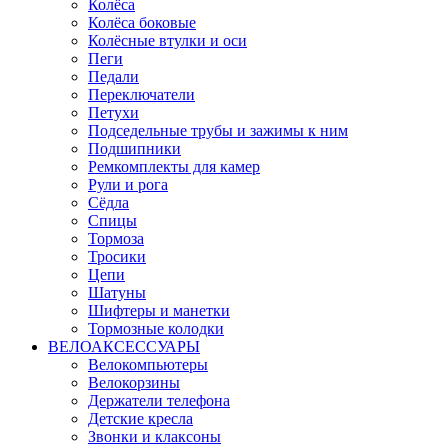
Колёса
Колёса боковые
Колёсные втулки и оси
Пеги
Педали
Переключатели
Петухи
Подседельные трубы и зажимы к ним
Подшипники
Ремкомплекты для камер
Рули и рога
Сёдла
Спицы
Тормоза
Тросики
Цепи
Шатуны
Шифтеры и манетки
Тормозные колодки
ВЕЛОАКСЕССУАРЫ
Велокомпьютеры
Велокорзины
Держатели телефона
Детские кресла
Звонки и клаксоны