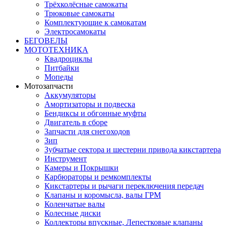
Трёхколёсные самокаты
Трюковые самокаты
Комплектующие к самокатам
Электросамокаты
БЕГОВЕЛЫ
МОТОТЕХНИКА
Квадроциклы
Питбайки
Мопеды
Мотозапчасти
Аккумуляторы
Амортизаторы и подвеска
Бендиксы и обгонные муфты
Двигатель в сборе
Запчасти для снегоходов
Зип
Зубчатые сектора и шестерни привода кикстартера
Инструмент
Камеры и Покрышки
Карбюраторы и ремкомплекты
Кикстартеры и рычаги переключения передач
Клапаны и коромысла, валы ГРМ
Коленчатые валы
Колесные диски
Коллекторы впускные, Лепестковые клапаны