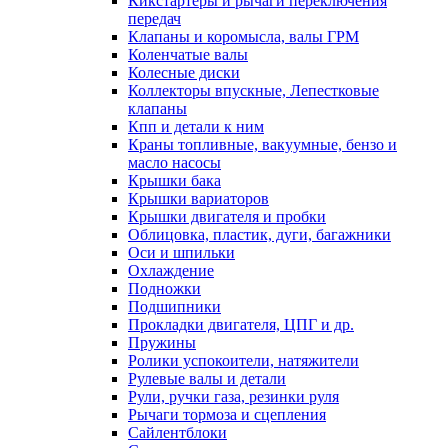
Кикстартеры и рычаги переключения
передач
Клапаны и коромысла, валы ГРМ
Коленчатые валы
Колесные диски
Коллекторы впускные, Лепестковые
клапаны
Кпп и детали к ним
Краны топливные, вакуумные, бензо и
масло насосы
Крышки бака
Крышки вариаторов
Крышки двигателя и пробки
Облицовка, пластик, дуги, багажники
Оси и шпильки
Охлаждение
Подножки
Подшипники
Прокладки двигателя, ЦПГ и др.
Пружины
Ролики успокоители, натяжители
Рулевые валы и детали
Рули, ручки газа, резинки руля
Рычаги тормоза и сцепления
Сайлентблоки