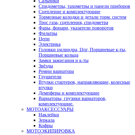
Сальники
Спидометры, тахометры и панели приборов
Сцепление и комплектующие
Тормозные колодки и детали торм. систем
Трос газа, сцепления, спидометра
Фары, фонари, указатели поворотов
Фильтры
Цепи
Электрика
Головки цилиндра, Цпг, Поршневые к-ты,
Поршневые кольца
Замки зажигания и к-ты
Звёзды
Ремни вариатора
Глушители
Втулки стартеров, направляющие, колесные
втулки
Демпферы и комплектующие
Вариаторы, грузики вариаторов,
комплектующие.
МОТОАКСЕССУАРЫ
Наклейки
Зеркала
Кофры
МОТОЭКИПИРОВКА