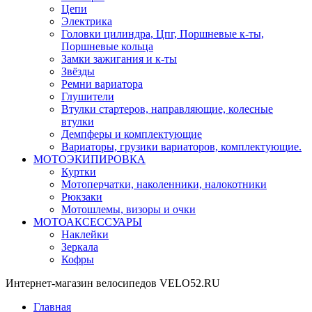
Цепи
Электрика
Головки цилиндра, Цпг, Поршневые к-ты,
Поршневые кольца
Замки зажигания и к-ты
Звёзды
Ремни вариатора
Глушители
Втулки стартеров, направляющие, колесные
втулки
Демпферы и комплектующие
Вариаторы, грузики вариаторов, комплектующие.
МОТОЭКИПИРОВКА
Куртки
Мотоперчатки, наколенники, налокотники
Рюкзаки
Мотошлемы, визоры и очки
МОТОАКСЕССУАРЫ
Наклейки
Зеркала
Кофры
Интернет-магазин велосипедов VELO52.RU
Главная