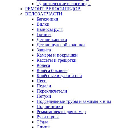
Туристические велосипеды
РЕМОНТ ВЕЛОСИПЕДОВ
ВЕЛОЗАПЧАСТИ
Багажники
Вилки
Выносы руля
Грипсы
Детали каретки
Детали рулевой колонки
Защита
Камеры и покрышки
Кассеты и трещотки
Колёса
Колёса боковые
Колёсные втулки и оси
Пеги
Педали
Переключатели
Петухи
Подседельные трубы и зажимы к ним
Подшипники
Ремкомплекты для камер
Рули и рога
Сёдла
Спицы