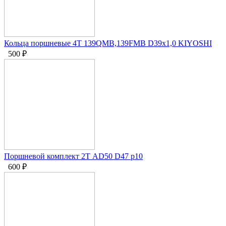
Кольца поршневые 4Т 139QMB,139FMB D39х1,0 KIYOSHI
500
₽
Поршневой комплект 2Т AD50 D47 p10
600
₽