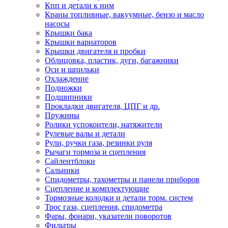
Кпп и детали к ним
Краны топливные, вакуумные, бензо и масло
насосы
Крышки бака
Крышки вариаторов
Крышки двигателя и пробки
Облицовка, пластик, дуги, багажники
Оси и шпильки
Охлаждение
Подножки
Подшипники
Прокладки двигателя, ЦПГ и др.
Пружины
Ролики успокоители, натяжители
Рулевые валы и детали
Рули, ручки газа, резинки руля
Рычаги тормоза и сцепления
Сайлентблоки
Сальники
Спидометры, тахометры и панели приборов
Сцепление и комплектующие
Тормозные колодки и детали торм. систем
Трос газа, сцепления, спидометра
Фары, фонари, указатели поворотов
Фильтры