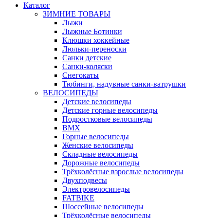
Каталог
ЗИМНИЕ ТОВАРЫ
Лыжи
Лыжные Ботинки
Клюшки хоккейные
Люльки-переноски
Санки детские
Санки-коляски
Снегокаты
Тюбинги, надувные санки-ватрушки
ВЕЛОСИПЕДЫ
Детские велосипеды
Детские горные велосипеды
Подростковые велосипеды
BMX
Горные велосипеды
Женские велосипеды
Складные велосипеды
Дорожные велосипеды
Трёхколёсные взрослые велосипеды
Двухподвесы
Электровелосипеды
FATBIKE
Шоссейные велосипеды
Трёхколёсные велосипеды