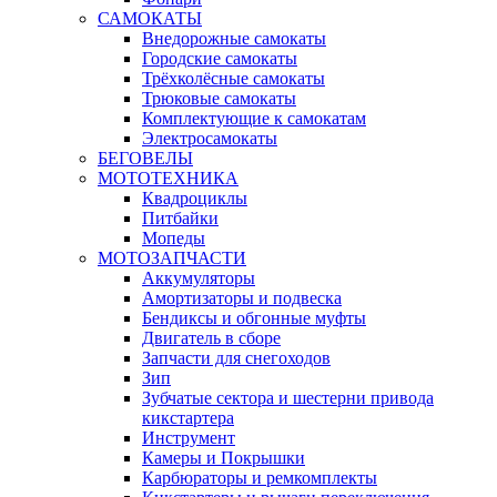
САМОКАТЫ
Внедорожные самокаты
Городские самокаты
Трёхколёсные самокаты
Трюковые самокаты
Комплектующие к самокатам
Электросамокаты
БЕГОВЕЛЫ
МОТОТЕХНИКА
Квадроциклы
Питбайки
Мопеды
МОТОЗАПЧАСТИ
Аккумуляторы
Амортизаторы и подвеска
Бендиксы и обгонные муфты
Двигатель в сборе
Запчасти для снегоходов
Зип
Зубчатые сектора и шестерни привода
кикстартера
Инструмент
Камеры и Покрышки
Карбюраторы и ремкомплекты