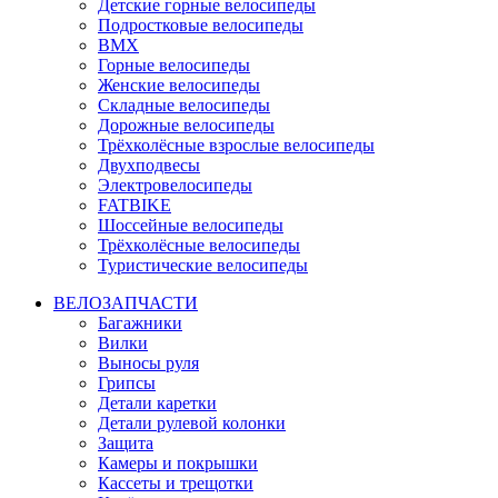
Детские горные велосипеды
Подростковые велосипеды
BMX
Горные велосипеды
Женские велосипеды
Складные велосипеды
Дорожные велосипеды
Трёхколёсные взрослые велосипеды
Двухподвесы
Электровелосипеды
FATBIKE
Шоссейные велосипеды
Трёхколёсные велосипеды
Туристические велосипеды
ВЕЛОЗАПЧАСТИ
Багажники
Вилки
Выносы руля
Грипсы
Детали каретки
Детали рулевой колонки
Защита
Камеры и покрышки
Кассеты и трещотки