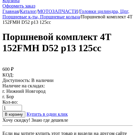
Корзина
Оформить заказ
Главная
/
Каталог
/
МОТОЗАПЧАСТИ
/
Головки цилиндра, Цпг,
Поршневые к-ты, Поршневые кольца
/
Поршневой комплект 4Т
152FMH D52 p13 125cc
Поршневой комплект 4Т
152FMH D52 p13 125cc
600
₽
КОД:
Доступность:
В наличии
Наличие на складах:
г. Нижний Новгород
г. Бор
Кол-во:
Купить в один клик
В корзину
Хочу скидку! Знаю где дешевле
Если вы хотите купить этот товар и видели на другом сайте