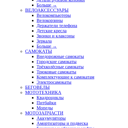
Больше
→
ВЕЛОАКСЕССУАРЫ
Велокомпьютеры
Велокорзины
Держатели телефона
Детские кресла
Звонки и клаксоны
Зеркала
Больше
→
САМОКАТЫ
Внедорожные самокаты
Городские самокаты
Трёхколёсные самокаты
Трюковые самокаты
Комплектующие к самокатам
Электросамокаты
БЕГОВЕЛЫ
МОТОТЕХНИКА
Квадроциклы
Питбайки
Мопеды
МОТОЗАПЧАСТИ
Аккумуляторы
Амортизаторы и подвеска