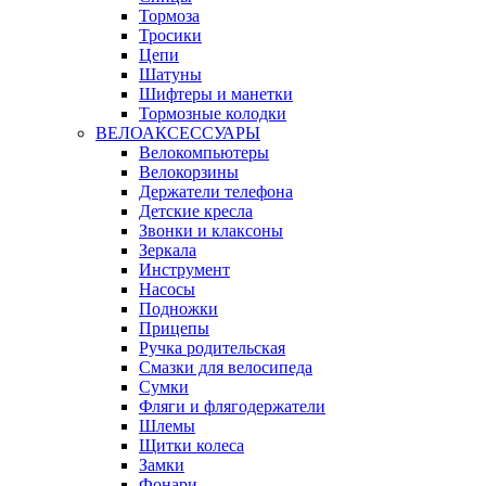
Тормоза
Тросики
Цепи
Шатуны
Шифтеры и манетки
Тормозные колодки
ВЕЛОАКСЕССУАРЫ
Велокомпьютеры
Велокорзины
Держатели телефона
Детские кресла
Звонки и клаксоны
Зеркала
Инструмент
Насосы
Подножки
Прицепы
Ручка родительская
Смазки для велосипеда
Сумки
Фляги и флягодержатели
Шлемы
Щитки колеса
Замки
Фонари