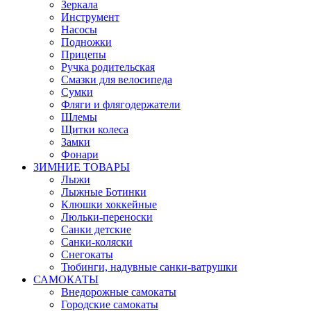
Зеркала
Инструмент
Насосы
Подножки
Прицепы
Ручка родительская
Смазки для велосипеда
Сумки
Фляги и флягодержатели
Шлемы
Щитки колеса
Замки
Фонари
ЗИМНИЕ ТОВАРЫ
Лыжи
Лыжные Ботинки
Клюшки хоккейные
Люльки-переноски
Санки детские
Санки-коляски
Снегокаты
Тюбинги, надувные санки-ватрушки
САМОКАТЫ
Внедорожные самокаты
Городские самокаты