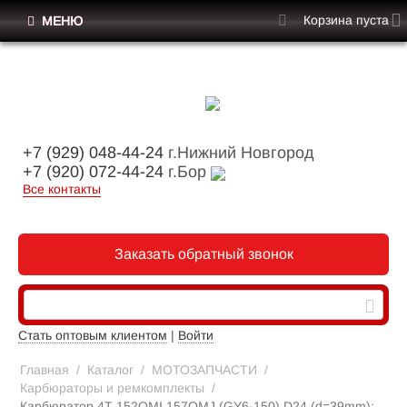
Корзина пуста
МЕНЮ
+7 (929) 048-44-24
г.Нижний Новгород
+7 (920) 072-44-24
г.Бор
Все контакты
Заказать обратный звонок
Стать оптовым клиентом
|
Войти
Главная
/
Каталог
/
МОТОЗАПЧАСТИ
/
Карбюраторы и ремкомплекты
/
Карбюратор 4Т 152QMI,157QMJ (GY6-150) D24 (d=39mm);