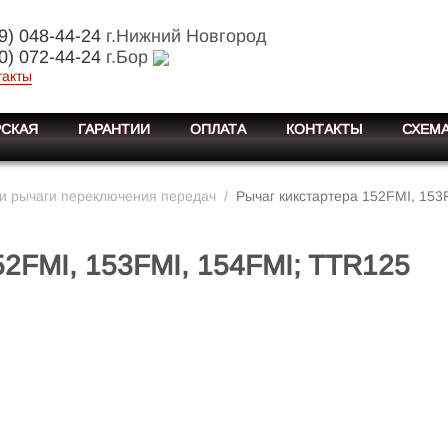
9) 048-44-24
г.Нижний Новгород
0) 072-44-24
г.Бор
такты
СКАЯ
ГАРАНТИИ
ОПЛАТА
КОНТАКТЫ
СХЕМА
 и рычаги переключения передач
/
Рычаг кикстартера 152FMI, 153
52FMI, 153FMI, 154FMI; TTR125