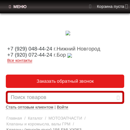
Корзина пуста
МЕНЮ
+7 (929) 048-44-24
г.Нижний Новгород
+7 (920) 072-44-24
г.Бор
Все контакты
Заказать обратный звонок
Стать оптовым клиентом
|
Войти
Главная
/
Каталог
/
МОТОЗАПЧАСТИ
/
Клапаны и коромысла, валы ГРМ
/
Клапаны (впуск/выпуск) 156 FMI YX063