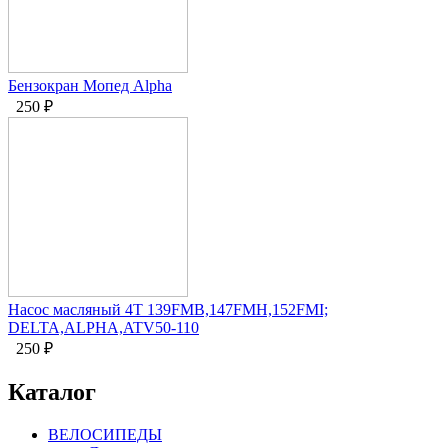
Бензокран Мопед Alpha
250
₽
Насос масляный 4Т 139FMB,147FMH,152FMI;
DELTA,ALPHA,ATV50-110
250
₽
Каталог
ВЕЛОСИПЕДЫ