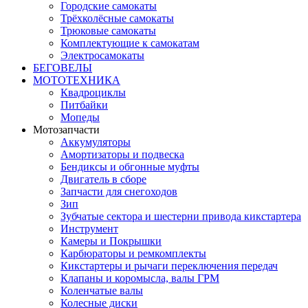
Городские самокаты
Трёхколёсные самокаты
Трюковые самокаты
Комплектующие к самокатам
Электросамокаты
БЕГОВЕЛЫ
МОТОТЕХНИКА
Квадроциклы
Питбайки
Мопеды
Мотозапчасти
Аккумуляторы
Амортизаторы и подвеска
Бендиксы и обгонные муфты
Двигатель в сборе
Запчасти для снегоходов
Зип
Зубчатые сектора и шестерни привода кикстартера
Инструмент
Камеры и Покрышки
Карбюраторы и ремкомплекты
Кикстартеры и рычаги переключения передач
Клапаны и коромысла, валы ГРМ
Коленчатые валы
Колесные диски