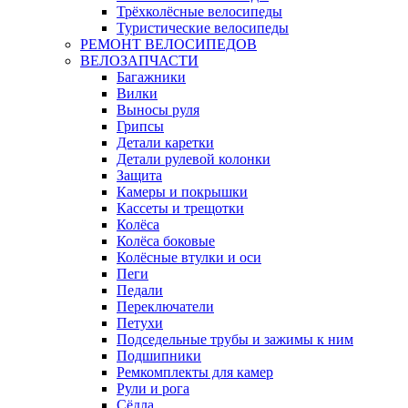
Трёхколёсные велосипеды
Туристические велосипеды
РЕМОНТ ВЕЛОСИПЕДОВ
ВЕЛОЗАПЧАСТИ
Багажники
Вилки
Выносы руля
Грипсы
Детали каретки
Детали рулевой колонки
Защита
Камеры и покрышки
Кассеты и трещотки
Колёса
Колёса боковые
Колёсные втулки и оси
Пеги
Педали
Переключатели
Петухи
Подседельные трубы и зажимы к ним
Подшипники
Ремкомплекты для камер
Рули и рога
Сёдла