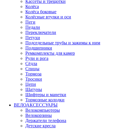
Кассеты и трещотки
Колёса
Колёса боковые
Колёсные втулки и оси
Пеги
Педали
Переключатели
Петухи
Подседельные трубы и зажимы к ним
Подшипники
Ремкомплекты для камер
Рули и рога
Сёдла
Спицы
Тормоза
Тросики
Цепи
Шатуны
Шифтеры и манетки
Тормозные колодки
ВЕЛОАКСЕССУАРЫ
Велокомпьютеры
Велокорзины
Держатели телефона
Детские кресла