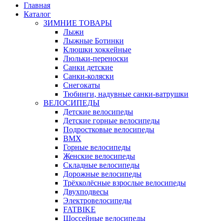
Главная
Каталог
ЗИМНИЕ ТОВАРЫ
Лыжи
Лыжные Ботинки
Клюшки хоккейные
Люльки-переноски
Санки детские
Санки-коляски
Снегокаты
Тюбинги, надувные санки-ватрушки
ВЕЛОСИПЕДЫ
Детские велосипеды
Детские горные велосипеды
Подростковые велосипеды
BMX
Горные велосипеды
Женские велосипеды
Складные велосипеды
Дорожные велосипеды
Трёхколёсные взрослые велосипеды
Двухподвесы
Электровелосипеды
FATBIKE
Шоссейные велосипеды