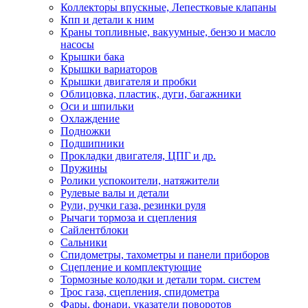
Коллекторы впускные, Лепестковые клапаны
Кпп и детали к ним
Краны топливные, вакуумные, бензо и масло
насосы
Крышки бака
Крышки вариаторов
Крышки двигателя и пробки
Облицовка, пластик, дуги, багажники
Оси и шпильки
Охлаждение
Подножки
Подшипники
Прокладки двигателя, ЦПГ и др.
Пружины
Ролики успокоители, натяжители
Рулевые валы и детали
Рули, ручки газа, резинки руля
Рычаги тормоза и сцепления
Сайлентблоки
Сальники
Спидометры, тахометры и панели приборов
Сцепление и комплектующие
Тормозные колодки и детали торм. систем
Трос газа, сцепления, спидометра
Фары, фонари, указатели поворотов