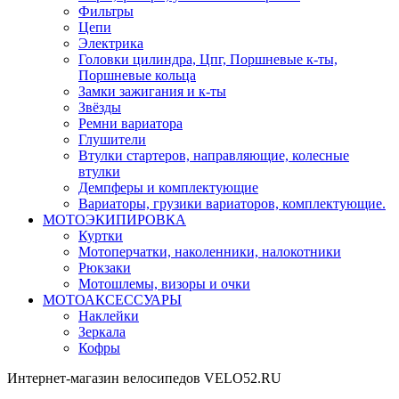
Фильтры
Цепи
Электрика
Головки цилиндра, Цпг, Поршневые к-ты,
Поршневые кольца
Замки зажигания и к-ты
Звёзды
Ремни вариатора
Глушители
Втулки стартеров, направляющие, колесные
втулки
Демпферы и комплектующие
Вариаторы, грузики вариаторов, комплектующие.
МОТОЭКИПИРОВКА
Куртки
Мотоперчатки, наколенники, налокотники
Рюкзаки
Мотошлемы, визоры и очки
МОТОАКСЕССУАРЫ
Наклейки
Зеркала
Кофры
Интернет-магазин велосипедов VELO52.RU