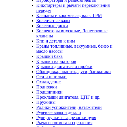
Карбюраторы и ремкомплекты
Кикстартеры и рычаги переключения
передач
Клапаны и коромысла, валы ГРМ
Коленчатые валы
Колесные диски
Коллекторы впускные, Лепестковые
клапаны
Кпп и детали к ним
Краны топливные, вакуумные, бензо и
масло насосы
Крышки бака
Крышки вариаторов
Крышки двигателя и пробки
Облицовка, пластик, дуги, багажники
Оси и шпильки
Охлаждение
Подножки
Подшипники
Прокладки двигателя, ЦПГ и др.
Пружины
Ролики успокоители, натяжители
Рулевые валы и детали
Рули, ручки газа, резинки руля
Рычаги тормоза и сцепления