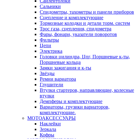
Сайлентблоки
Сальники
Спидометры, тахометры и панели приборов
Сцепление и комплектующие
Тормозные колодки и детали торм. систем
Трос газа, сцепления, спидометра
Фары, фонари, указатели поворотов
Фильтры
Цепи
Электрика
Головки цилиндра, Цпг, Поршневые к-ты,
Поршневые кольца
Замки зажигания и к-ты
Звёзды
Ремни вариатора
Глушители
Втулки стартеров, направляющие, колесные
втулки
Демпферы и комплектующие
Вариаторы, грузики вариаторов,
комплектующие.
МОТОАКСЕССУАРЫ
Наклейки
Зеркала
Кофры