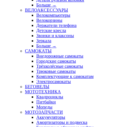
Больше
→
ВЕЛОАКСЕССУАРЫ
Велокомпьютеры
Велокорзины
Держатели телефона
Детские кресла
Звонки и клаксоны
Зеркала
Больше
→
САМОКАТЫ
Внедорожные самокаты
Городские самокаты
Трёхколёсные самокаты
Трюковые самокаты
Комплектующие к самокатам
Электросамокаты
БЕГОВЕЛЫ
МОТОТЕХНИКА
Квадроциклы
Питбайки
Мопеды
МОТОЗАПЧАСТИ
Аккумуляторы
Амортизаторы и подвеска