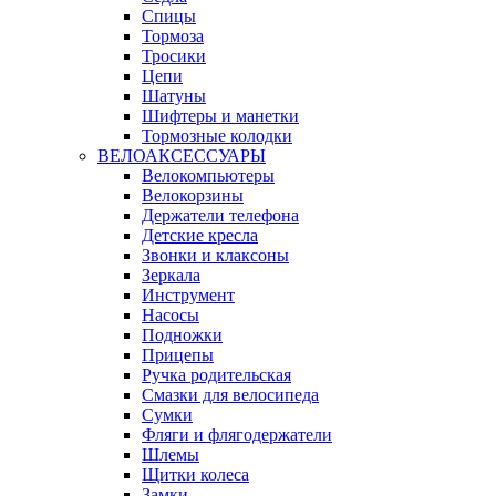
Спицы
Тормоза
Тросики
Цепи
Шатуны
Шифтеры и манетки
Тормозные колодки
ВЕЛОАКСЕССУАРЫ
Велокомпьютеры
Велокорзины
Держатели телефона
Детские кресла
Звонки и клаксоны
Зеркала
Инструмент
Насосы
Подножки
Прицепы
Ручка родительская
Смазки для велосипеда
Сумки
Фляги и флягодержатели
Шлемы
Щитки колеса
Замки