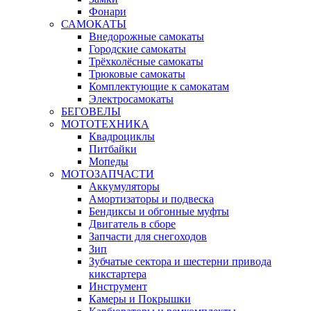
Фонари
САМОКАТЫ
Внедорожные самокаты
Городские самокаты
Трёхколёсные самокаты
Трюковые самокаты
Комплектующие к самокатам
Электросамокаты
БЕГОВЕЛЫ
МОТОТЕХНИКА
Квадроциклы
Питбайки
Мопеды
МОТОЗАПЧАСТИ
Аккумуляторы
Амортизаторы и подвеска
Бендиксы и обгонные муфты
Двигатель в сборе
Запчасти для снегоходов
Зип
Зубчатые сектора и шестерни привода
кикстартера
Инструмент
Камеры и Покрышки