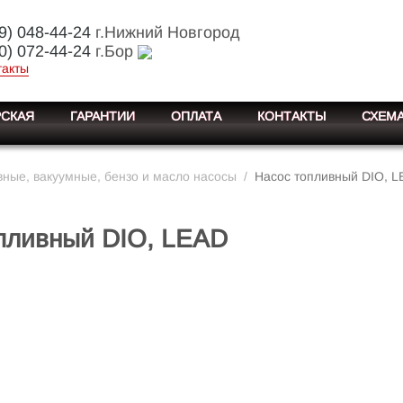
9) 048-44-24
г.Нижний Новгород
0) 072-44-24
г.Бор
такты
СКАЯ
ГАРАНТИИ
ОПЛАТА
КОНТАКТЫ
СХЕМА
ные, вакуумные, бензо и масло насосы
/
Насос топливный DIO, 
пливный DIO, LEAD