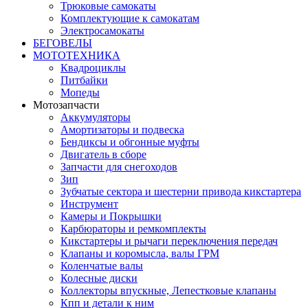
Трюковые самокаты
Комплектующие к самокатам
Электросамокаты
БЕГОВЕЛЫ
МОТОТЕХНИКА
Квадроциклы
Питбайки
Мопеды
Мотозапчасти
Аккумуляторы
Амортизаторы и подвеска
Бендиксы и обгонные муфты
Двигатель в сборе
Запчасти для снегоходов
Зип
Зубчатые сектора и шестерни привода кикстартера
Инструмент
Камеры и Покрышки
Карбюраторы и ремкомплекты
Кикстартеры и рычаги переключения передач
Клапаны и коромысла, валы ГРМ
Коленчатые валы
Колесные диски
Коллекторы впускные, Лепестковые клапаны
Кпп и детали к ним