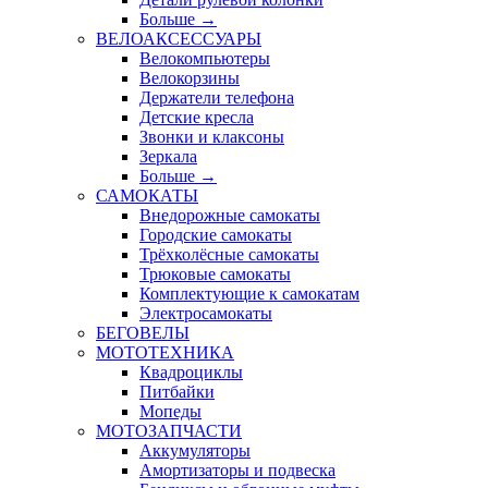
Больше
→
ВЕЛОАКСЕССУАРЫ
Велокомпьютеры
Велокорзины
Держатели телефона
Детские кресла
Звонки и клаксоны
Зеркала
Больше
→
САМОКАТЫ
Внедорожные самокаты
Городские самокаты
Трёхколёсные самокаты
Трюковые самокаты
Комплектующие к самокатам
Электросамокаты
БЕГОВЕЛЫ
МОТОТЕХНИКА
Квадроциклы
Питбайки
Мопеды
МОТОЗАПЧАСТИ
Аккумуляторы
Амортизаторы и подвеска