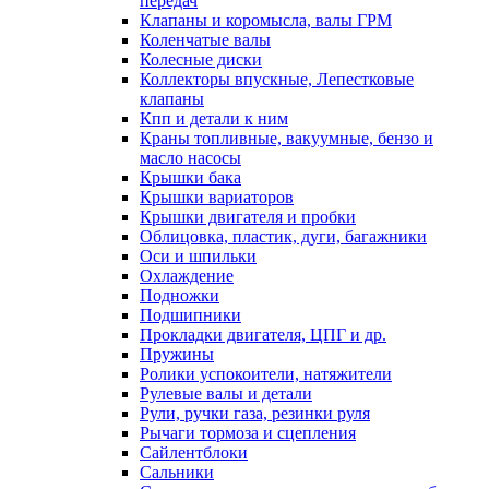
передач
Клапаны и коромысла, валы ГРМ
Коленчатые валы
Колесные диски
Коллекторы впускные, Лепестковые
клапаны
Кпп и детали к ним
Краны топливные, вакуумные, бензо и
масло насосы
Крышки бака
Крышки вариаторов
Крышки двигателя и пробки
Облицовка, пластик, дуги, багажники
Оси и шпильки
Охлаждение
Подножки
Подшипники
Прокладки двигателя, ЦПГ и др.
Пружины
Ролики успокоители, натяжители
Рулевые валы и детали
Рули, ручки газа, резинки руля
Рычаги тормоза и сцепления
Сайлентблоки
Сальники