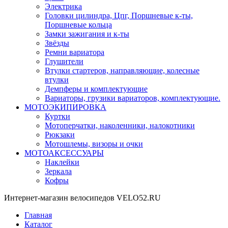
Электрика
Головки цилиндра, Цпг, Поршневые к-ты,
Поршневые кольца
Замки зажигания и к-ты
Звёзды
Ремни вариатора
Глушители
Втулки стартеров, направляющие, колесные
втулки
Демпферы и комплектующие
Вариаторы, грузики вариаторов, комплектующие.
МОТОЭКИПИРОВКА
Куртки
Мотоперчатки, наколенники, налокотники
Рюкзаки
Мотошлемы, визоры и очки
МОТОАКСЕССУАРЫ
Наклейки
Зеркала
Кофры
Интернет-магазин велосипедов VELO52.RU
Главная
Каталог