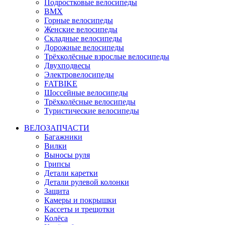
Подростковые велосипеды
BMX
Горные велосипеды
Женские велосипеды
Складные велосипеды
Дорожные велосипеды
Трёхколёсные взрослые велосипеды
Двухподвесы
Электровелосипеды
FATBIKE
Шоссейные велосипеды
Трёхколёсные велосипеды
Туристические велосипеды
ВЕЛОЗАПЧАСТИ
Багажники
Вилки
Выносы руля
Грипсы
Детали каретки
Детали рулевой колонки
Защита
Камеры и покрышки
Кассеты и трещотки
Колёса