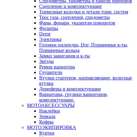
Спидометры, тахометры и панели приборов
Сцепление и комплектующие
Тормозные колодки и детали торм. систем
Трос газа, сцепления, спидометра
Фары, фонари, указатели поворотов
Фильтры
Цепи
Электрика
Головки цилиндра, Цпг, Поршневые к-ты,
Поршневые кольца
Замки зажигания и к-ты
Звёзды
Ремни вариатора
Глушители
Втулки стартеров, направляющие, колесные
втулки
Демпферы и комплектующие
Вариаторы, грузики вариаторов,
комплектующие.
МОТОАКСЕССУАРЫ
Наклейки
Зеркала
Кофры
МОТОЭКИПИРОВКА
Куртки