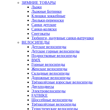
ЗИМНИЕ ТОВАРЫ
Лыжи
Лыжные Ботинки
Клюшки хоккейные
Люльки-переноски
Санки детские
Санки-коляски
Снегокаты
Тюбинги, надувные санки-ватрушки
ВЕЛОСИПЕДЫ
Детские велосипеды
Детские горные велосипеды
Подростковые велосипеды
BMX
Горные велосипеды
Женские велосипеды
Складные велосипеды
Дорожные велосипеды
Трёхколёсные взрослые велосипеды
Двухподвесы
Электровелосипеды
FATBIKE
Шоссейные велосипеды
Трёхколёсные велосипеды
Туристические велосипеды