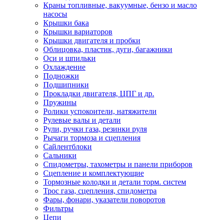
Краны топливные, вакуумные, бензо и масло
насосы
Крышки бака
Крышки вариаторов
Крышки двигателя и пробки
Облицовка, пластик, дуги, багажники
Оси и шпильки
Охлаждение
Подножки
Подшипники
Прокладки двигателя, ЦПГ и др.
Пружины
Ролики успокоители, натяжители
Рулевые валы и детали
Рули, ручки газа, резинки руля
Рычаги тормоза и сцепления
Сайлентблоки
Сальники
Спидометры, тахометры и панели приборов
Сцепление и комплектующие
Тормозные колодки и детали торм. систем
Трос газа, сцепления, спидометра
Фары, фонари, указатели поворотов
Фильтры
Цепи