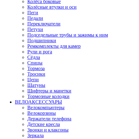
Колёса боковые
Колёсные втулки и оси
Пеги
Педали
Переключатели
Петухи
Подседельные трубы и зажимы к ним
Подшипники
Ремкомплекты для камер
Рули и рога
Сёдла
Спицы
Тормоза
Тросики
Цепи
Шатуны
Шифтеры и манетки
Тормозные колодки
ВЕЛОАКСЕССУАРЫ
Велокомпьютеры
Велокорзины
Держатели телефона
Детские кресла
Звонки и клаксоны
Зеркала