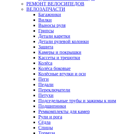
РЕМОНТ ВЕЛОСИПЕДОВ
ВЕЛОЗАПЧАСТИ
Багажники
Вилки
Выносы руля
Грипсы
Детали каретки
Детали рулевой колонки
Защита
Камеры и покрышки
Кассеты и трещотки
Колёса
Колёса боковые
Колёсные втулки и оси
Пеги
Педали
Переключатели
Петухи
Подседельные трубы и зажимы к ним
Подшипники
Ремкомплекты для камер
Рули и рога
Сёдла
Спицы
Тормоза