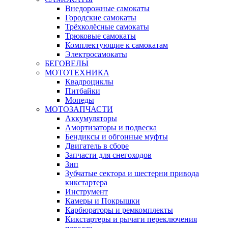
Внедорожные самокаты
Городские самокаты
Трёхколёсные самокаты
Трюковые самокаты
Комплектующие к самокатам
Электросамокаты
БЕГОВЕЛЫ
МОТОТЕХНИКА
Квадроциклы
Питбайки
Мопеды
МОТОЗАПЧАСТИ
Аккумуляторы
Амортизаторы и подвеска
Бендиксы и обгонные муфты
Двигатель в сборе
Запчасти для снегоходов
Зип
Зубчатые сектора и шестерни привода
кикстартера
Инструмент
Камеры и Покрышки
Карбюраторы и ремкомплекты
Кикстартеры и рычаги переключения