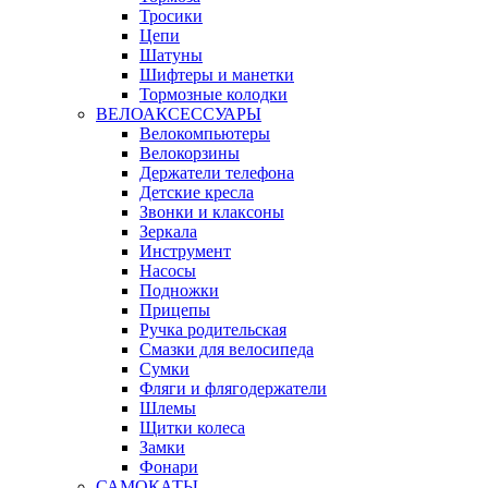
Тросики
Цепи
Шатуны
Шифтеры и манетки
Тормозные колодки
ВЕЛОАКСЕССУАРЫ
Велокомпьютеры
Велокорзины
Держатели телефона
Детские кресла
Звонки и клаксоны
Зеркала
Инструмент
Насосы
Подножки
Прицепы
Ручка родительская
Смазки для велосипеда
Сумки
Фляги и флягодержатели
Шлемы
Щитки колеса
Замки
Фонари
САМОКАТЫ