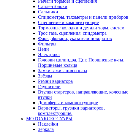
Рычаги тормоза и сцепления
Сайлентблоки
Сальники
Спидометры, тахометры и панели приборов
Сцепление и комплектующие
Тормозные колодки и детали торм. систем
Трос газа, сцепления, спидометра
Фары, фонари, указатели поворотов
Фильтры
Цепи
Электрика
Головки цилиндра, Цпг, Поршневые к-ты,
Поршневые кольца
Замки зажигания и к-ты
Звёзды
Ремни вариатора
Глушители
Втулки стартеров, направляющие, колесные
втулки
Демпферы и комплектующие
Вариаторы, грузики вариаторов,
комплектующие.
МОТОАКСЕССУАРЫ
Наклейки
Зеркала