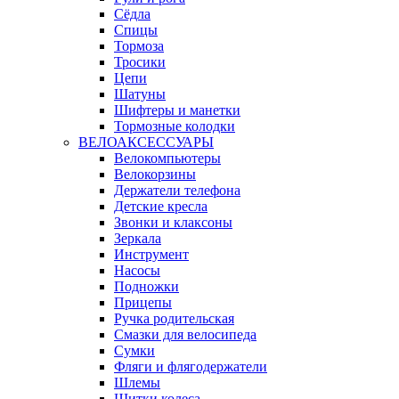
Сёдла
Спицы
Тормоза
Тросики
Цепи
Шатуны
Шифтеры и манетки
Тормозные колодки
ВЕЛОАКСЕССУАРЫ
Велокомпьютеры
Велокорзины
Держатели телефона
Детские кресла
Звонки и клаксоны
Зеркала
Инструмент
Насосы
Подножки
Прицепы
Ручка родительская
Смазки для велосипеда
Сумки
Фляги и флягодержатели
Шлемы
Щитки колеса