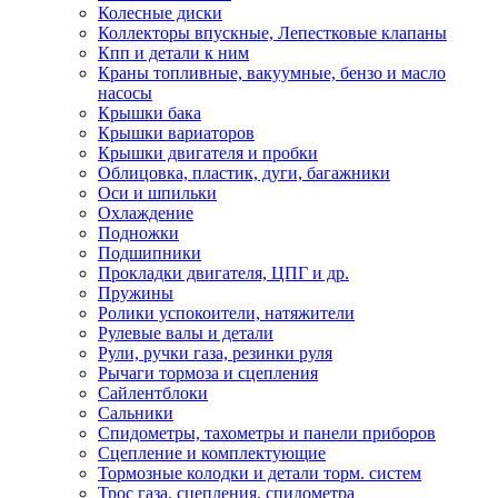
Колесные диски
Коллекторы впускные, Лепестковые клапаны
Кпп и детали к ним
Краны топливные, вакуумные, бензо и масло
насосы
Крышки бака
Крышки вариаторов
Крышки двигателя и пробки
Облицовка, пластик, дуги, багажники
Оси и шпильки
Охлаждение
Подножки
Подшипники
Прокладки двигателя, ЦПГ и др.
Пружины
Ролики успокоители, натяжители
Рулевые валы и детали
Рули, ручки газа, резинки руля
Рычаги тормоза и сцепления
Сайлентблоки
Сальники
Спидометры, тахометры и панели приборов
Сцепление и комплектующие
Тормозные колодки и детали торм. систем
Трос газа, сцепления, спидометра