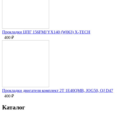
Прокладки ЦПГ 156FMJ YX140 (W063) X-TECH
400
₽
Прокладки двигателя комплект 2Т 1E40QMB, JOG50, QJ D47
400
₽
Каталог