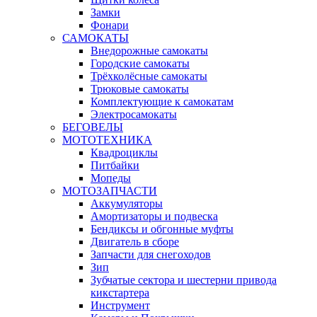
Замки
Фонари
САМОКАТЫ
Внедорожные самокаты
Городские самокаты
Трёхколёсные самокаты
Трюковые самокаты
Комплектующие к самокатам
Электросамокаты
БЕГОВЕЛЫ
МОТОТЕХНИКА
Квадроциклы
Питбайки
Мопеды
МОТОЗАПЧАСТИ
Аккумуляторы
Амортизаторы и подвеска
Бендиксы и обгонные муфты
Двигатель в сборе
Запчасти для снегоходов
Зип
Зубчатые сектора и шестерни привода
кикстартера
Инструмент