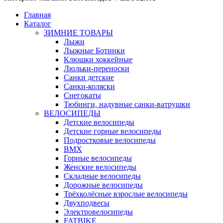
Главная
Каталог
ЗИМНИЕ ТОВАРЫ
Лыжи
Лыжные Ботинки
Клюшки хоккейные
Люльки-переноски
Санки детские
Санки-коляски
Снегокаты
Тюбинги, надувные санки-ватрушки
ВЕЛОСИПЕДЫ
Детские велосипеды
Детские горные велосипеды
Подростковые велосипеды
BMX
Горные велосипеды
Женские велосипеды
Складные велосипеды
Дорожные велосипеды
Трёхколёсные взрослые велосипеды
Двухподвесы
Электровелосипеды
FATBIKE