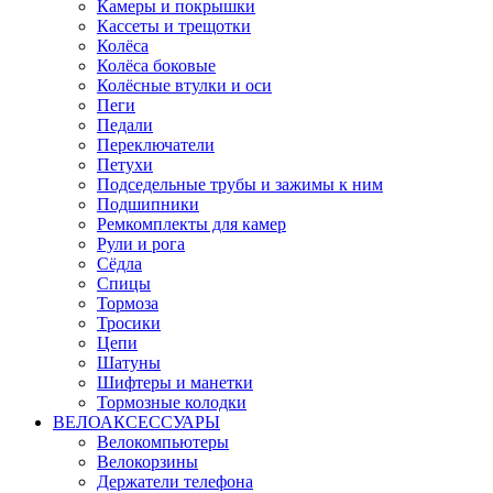
Камеры и покрышки
Кассеты и трещотки
Колёса
Колёса боковые
Колёсные втулки и оси
Пеги
Педали
Переключатели
Петухи
Подседельные трубы и зажимы к ним
Подшипники
Ремкомплекты для камер
Рули и рога
Сёдла
Спицы
Тормоза
Тросики
Цепи
Шатуны
Шифтеры и манетки
Тормозные колодки
ВЕЛОАКСЕССУАРЫ
Велокомпьютеры
Велокорзины
Держатели телефона