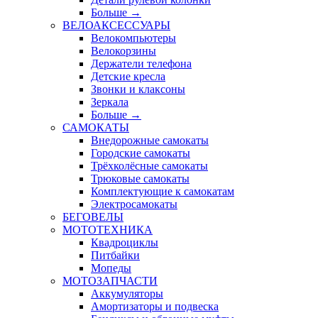
Больше
→
ВЕЛОАКСЕССУАРЫ
Велокомпьютеры
Велокорзины
Держатели телефона
Детские кресла
Звонки и клаксоны
Зеркала
Больше
→
САМОКАТЫ
Внедорожные самокаты
Городские самокаты
Трёхколёсные самокаты
Трюковые самокаты
Комплектующие к самокатам
Электросамокаты
БЕГОВЕЛЫ
МОТОТЕХНИКА
Квадроциклы
Питбайки
Мопеды
МОТОЗАПЧАСТИ
Аккумуляторы
Амортизаторы и подвеска