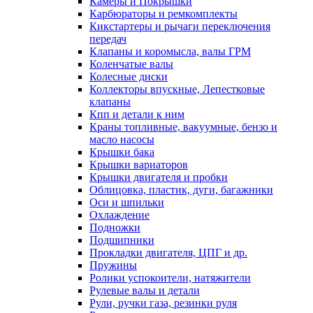
Камеры и Покрышки
Карбюраторы и ремкомплекты
Кикстартеры и рычаги переключения
передач
Клапаны и коромысла, валы ГРМ
Коленчатые валы
Колесные диски
Коллекторы впускные, Лепестковые
клапаны
Кпп и детали к ним
Краны топливные, вакуумные, бензо и
масло насосы
Крышки бака
Крышки вариаторов
Крышки двигателя и пробки
Облицовка, пластик, дуги, багажники
Оси и шпильки
Охлаждение
Подножки
Подшипники
Прокладки двигателя, ЦПГ и др.
Пружины
Ролики успокоители, натяжители
Рулевые валы и детали
Рули, ручки газа, резинки руля