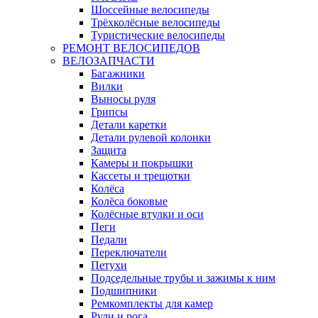
Шоссейные велосипеды
Трёхколёсные велосипеды
Туристические велосипеды
РЕМОНТ ВЕЛОСИПЕДОВ
ВЕЛОЗАПЧАСТИ
Багажники
Вилки
Выносы руля
Грипсы
Детали каретки
Детали рулевой колонки
Защита
Камеры и покрышки
Кассеты и трещотки
Колёса
Колёса боковые
Колёсные втулки и оси
Пеги
Педали
Переключатели
Петухи
Подседельные трубы и зажимы к ним
Подшипники
Ремкомплекты для камер
Рули и рога