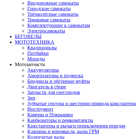
Внедорожные самокаты
Городские самокаты
Трёхколёсные самокаты
Трюковые самокаты
Комплектующие к самокатам
Электросамокаты
БЕГОВЕЛЫ
МОТОТЕХНИКА
Квадроциклы
Питбайки
Мопеды
Мотозапчасти
Аккумуляторы
Амортизаторы и подвеска
Бендиксы и обгонные муфты
Двигатель в сборе
Запчасти для снегоходов
Зип
Зубчатые сектора и шестерни привода кикстартера
Инструмент
Камеры и Покрышки
Карбюраторы и ремкомплекты
Кикстартеры и рычаги переключения передач
Клапаны и коромысла, валы ГРМ
Коленчатые валы