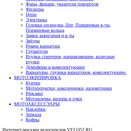
Фары, фонари, указатели поворотов
Фильтры
Цепи
Электрика
Головки цилиндра, Цпг, Поршневые к-ты,
Поршневые кольца
Замки зажигания и к-ты
Звёзды
Ремни вариатора
Глушители
Втулки стартеров, направляющие, колесные
втулки
Демпферы и комплектующие
Вариаторы, грузики вариаторов, комплектующие.
МОТОЭКИПИРОВКА
Куртки
Мотоперчатки, наколенники, налокотники
Рюкзаки
Мотошлемы, визоры и очки
МОТОАКСЕССУАРЫ
Наклейки
Зеркала
Кофры
Интернет-магазин велосипедов VELO52.RU