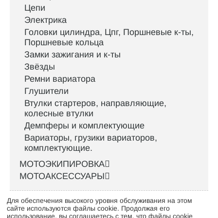
Цепи
Электрика
Головки цилиндра, Цпг, Поршневые к-ты,
Поршневые кольца
Замки зажигания и к-ты
Звёзды
Ремни вариатора
Глушители
Втулки стартеров, направляющие,
колесные втулки
Демпферы и комплектующие
Вариаторы, грузики вариаторов,
комплектующие.
МОТОЭКИПИРОВКА
МОТОАКСЕССУАРЫ
Для обеспечения высокого уровня обслуживания на этом
Интернет-магазин велосипедов VELO52.RU
сайте используются файлы cookie. Продолжая его
использование, вы соглашаетесь с тем, что файлы cookie