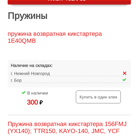
Пружины
пружина возвратная кикстартера
1E40QMB
Наличие на складах:
г. Нижний Новгород
г. Бор
В наличии
Купить в один клик
300
₽
Пружина возвратная кикстартера 156FMJ
(YX140); TTR150, KAYO-140, JMC, YCF